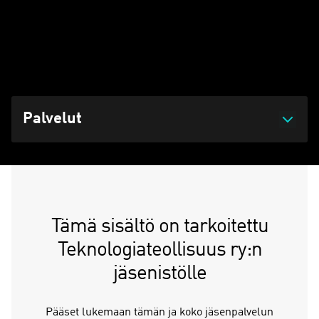
Tältä sivulta löydät menneiden Teknoinfo-webinaarien
materiaalit, jotka voit ladata vapaasti yrityksenne käyttöön!
Päivitetty 07.08.2026 klo 10:54
Palvelut
Tämä sisältö on tarkoitettu
Teknologiateollisuus ry:n
jäsenistölle
Pääset lukemaan tämän ja koko jäsenpalvelun