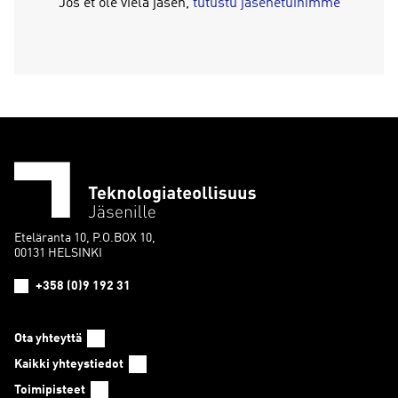
Jos et ole vielä jäsen,
tutustu jäsenetuihimme
Eteläranta 10, P.O.BOX 10,
00131 HELSINKI
+358 (0)9 192 31
Ota yhteyttä
Kaikki yhteystiedot
Toimipisteet