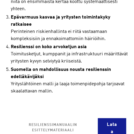
niitä on ensimmäistä kertaa koottu systemaattisesti
yhteen.
Epävarmuus kasvaa ja yritysten toimintakyky
ratkaisee
Perinteinen riskienhallinta ei riitä vastaamaan
kompleksisiin ja ennakoimattomiin häiriöihin.
Resilienssi on koko arvoketjun asia
Toimitusketjut, kumppanit ja infrastruktuuri määrittävät
yritysten kyvyn selviytyä kriiseistä.
Suomella on mahdollisuus nousta resilienssin
edelläkävijäksi
Yrityslähtöinen malli ja laaja toimenpidepohja tarjoavat
skaalattavan mallin.
Lata
RESILIENSSIMANUAALIN
ESITTELYMATERIAALI
a