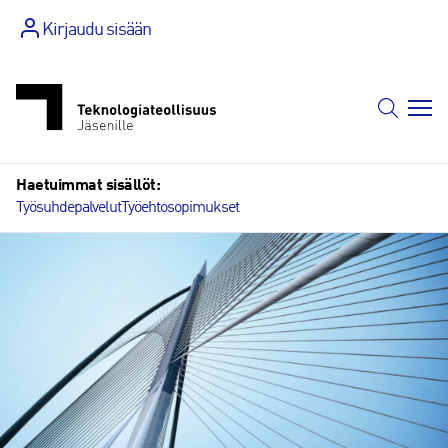
Siirry
Kirjaudu sisään
sisältöön
Haetuimmat sisällöt:
Työsuhdepalvelut
Työehtosopimukset