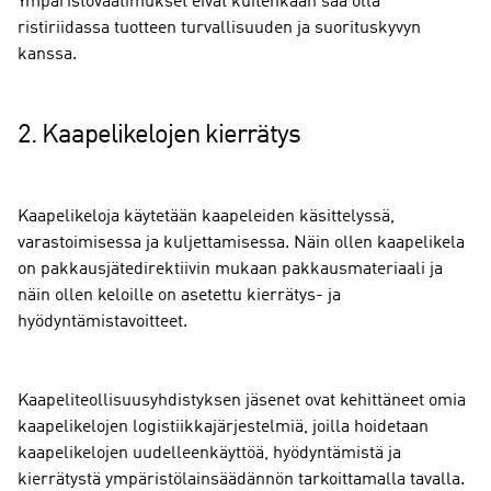
Ympäristövaatimukset eivät kuitenkaan saa olla
ristiriidassa tuotteen turvallisuuden ja suorituskyvyn
kanssa.
2. Kaapelikelojen kierrätys
Kaapelikeloja käytetään kaapeleiden käsittelyssä,
varastoimisessa ja kuljettamisessa. Näin ollen kaapelikela
on pakkausjätedirektiivin mukaan pakkausmateriaali ja
näin ollen keloille on asetettu kierrätys- ja
hyödyntämistavoitteet.
Kaapeliteollisuusyhdistyksen jäsenet ovat kehittäneet omia
kaapelikelojen logistiikkajärjestelmiä, joilla hoidetaan
kaapelikelojen uudelleenkäyttöä, hyödyntämistä ja
kierrätystä ympäristölainsäädännön tarkoittamalla tavalla.