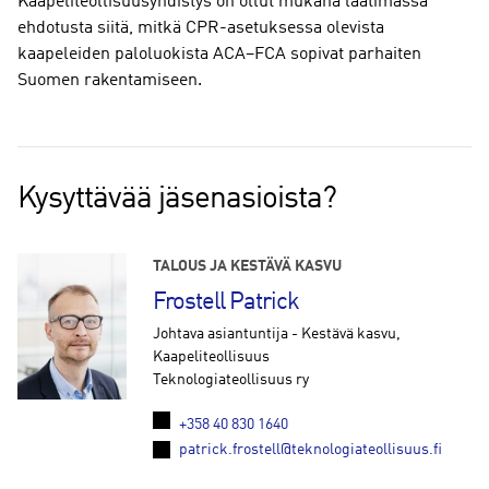
Kaapeliteollisuusyhdistys on ollut mukana laatimassa
ehdotusta siitä, mitkä CPR-asetuksessa olevista
kaapeleiden paloluokista ACA–FCA sopivat parhaiten
Suomen rakentamiseen.
Kysyttävää jäsenasioista?
TALOUS JA KESTÄVÄ KASVU
Frostell Patrick
Johtava asiantuntija - Kestävä kasvu,
Kaapeliteollisuus
Teknologiateollisuus ry
+358 40 830 1640
patrick.frostell@teknologiateollisuus.fi