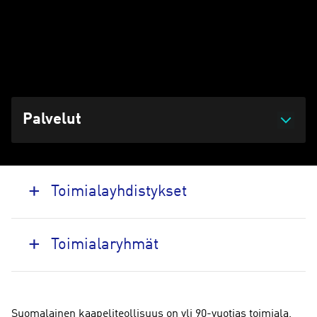
kaapeliteollisuuden toimialajärjestö, joka edustaa alan
etuja ja vaikuttaa sen kehitykseen.
Päivitetty 08.06.2026 klo 14:53
Palvelut
Toimialayhdistykset
Toimialaryhmät
Suomalainen kaapeliteollisuus on yli 90-vuotias toimiala,