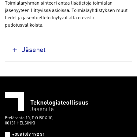
Toimialaryhmän sihteeri antaa lisätietoja toimialan
jäsenyyteen liittyvissä asioissa. Toimialayhdistyksen muut
tiedot ja jäsenluettelo löytyvät alla olevista
pudotusvalikoista.
Jäsenet
Eteläranta 10, P.O.BOX 10,
00131 HELSINKI
+358 (0)9 192 31