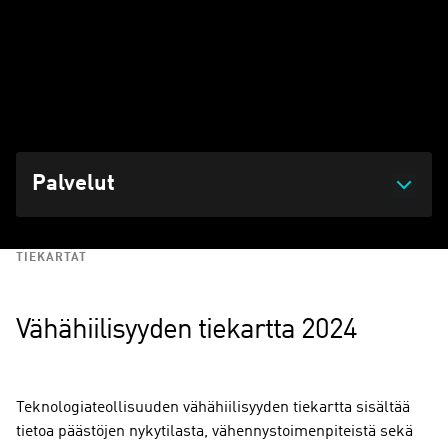
Olemme koonneet tälle sivulle kestävään kasvuun ja
ympäristövastuullisuuteen liittyvät oppaat, selvitykset ja
linjaukset.
Päivitetty 11.12.2025 klo 10:51
Palvelut
TIEKARTAT
Vähähiilisyyden tiekartta 2024
Teknologiateollisuuden vähähiilisyyden tiekartta sisältää
tietoa päästöjen nykytilasta, vähennystoimenpiteistä sekä