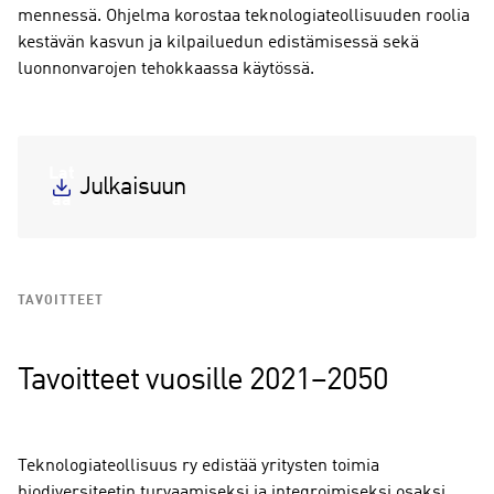
mennessä. Ohjelma korostaa teknologiateollisuuden roolia
kestävän kasvun ja kilpailuedun edistämisessä sekä
luonnonvarojen tehokkaassa käytössä.
Lat
Julkaisuun
aa
TAVOITTEET
Tavoitteet vuosille 2021–2050
Teknologiateollisuus ry edistää yritysten toimia
biodiversiteetin turvaamiseksi ja integroimiseksi osaksi