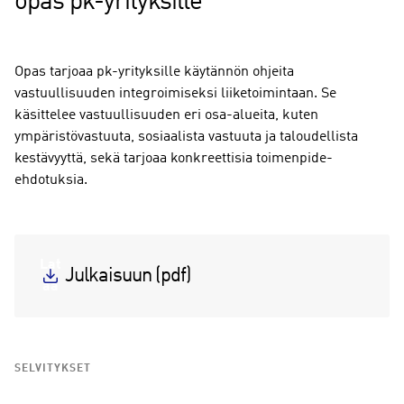
opas pk-yrityksille
Opas tarjoaa pk-yrityksille käytännön ohjeita
vastuullisuuden integroimiseksi liiketoimintaan. Se
käsittelee vastuullisuuden eri osa-alueita, kuten
ympäristövastuuta, sosiaalista vastuuta ja taloudellista
kestävyyttä, sekä tarjoaa konkreettisia toimenpide-
ehdotuksia.
Lat
Julkaisuun (pdf)
aa
SELVITYKSET