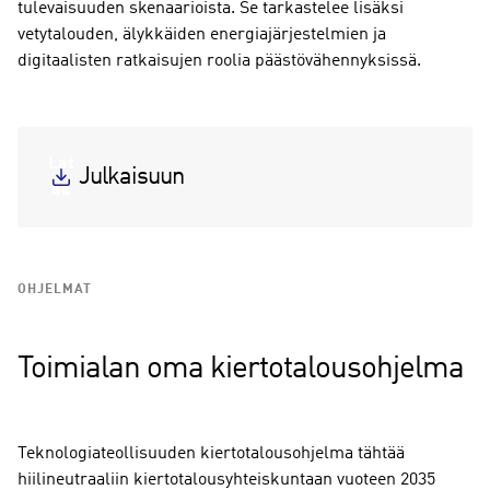
tulevaisuuden skenaarioista. Se tarkastelee lisäksi
vetytalouden, älykkäiden energiajärjestelmien ja
digitaalisten ratkaisujen roolia päästövähennyksissä.
Lat
Julkaisuun
aa
OHJELMAT
Toimialan oma kiertotalousohjelma
Teknologiateollisuuden kiertotalousohjelma tähtää
hiilineutraaliin kiertotalousyhteiskuntaan vuoteen 2035