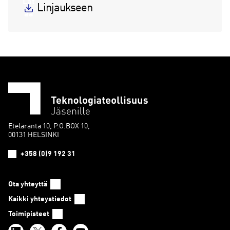
Lat
Linjaukseen
aa
Eteläranta 10, P.O.BOX 10,
00131 HELSINKI
+358 (0)9 192 31
Ota yhteyttä
Kaikki yhteystiedot
Toimipisteet