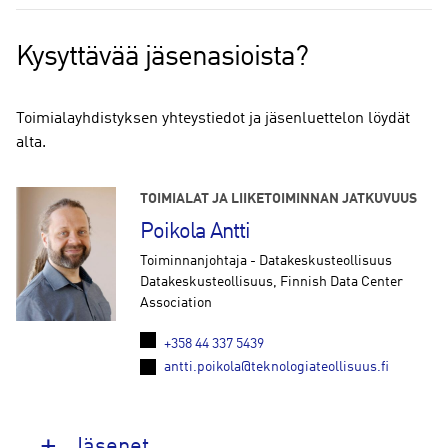
Kysyttävää jäsenasioista?
Toimialayhdistyksen yhteystiedot ja jäsenluettelon löydät
alta.
TOIMIALAT JA LIIKETOIMINNAN JATKUVUUS
Poikola Antti
Toiminnanjohtaja - Datakeskusteollisuus
Datakeskusteollisuus, Finnish Data Center
Association
+358 44 337 5439
antti.poikola@teknologiateollisuus.fi
Jäsenet