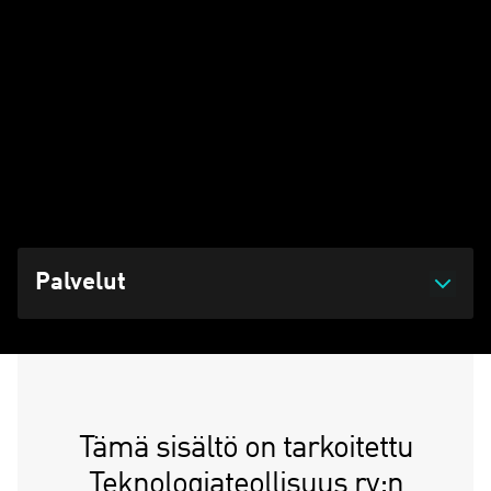
direktiivistä
Olemme koonneet tälle sivustolle tietopaketin EU:n
kestävyysraportointia ohjaavasta CSRD-direktiivistä ja sen
soveltamisesta.
Päivitetty 17.07.2026 klo 10:56
Palvelut
Tämä sisältö on tarkoitettu
Teknologiateollisuus ry:n