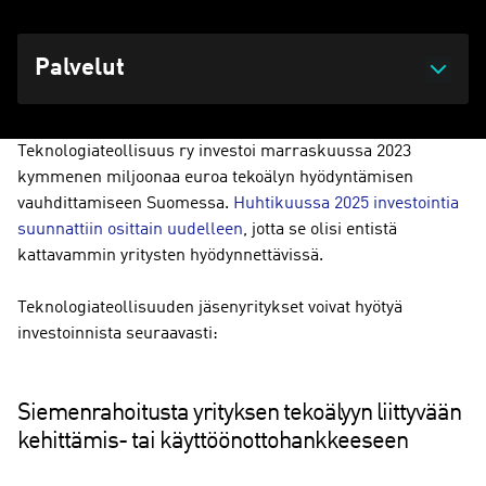
Palvelut
Teknologiateollisuus ry investoi marraskuussa 2023
kymmenen miljoonaa euroa tekoälyn hyödyntämisen
vauhdittamiseen Suomessa.
Huhtikuussa 2025 investointia
suunnattiin osittain uudelleen
, jotta se olisi entistä
kattavammin yritysten hyödynnettävissä.
Teknologiateollisuuden jäsenyritykset voivat hyötyä
investoinnista seuraavasti:
Siemenrahoitusta yrityksen tekoälyyn liittyvään
kehittämis- tai käyttöönottohankkeeseen