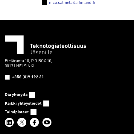
nico.salmela@aifinland.fi
Eteläranta 10, P.O.BOX 10,
00131 HELSINKI
+358 (0)9 192 31
Ota yhteyttä
Kaikki yhteystiedot
Toimipisteet