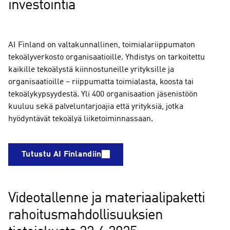
investointia
AI Finland on valtakunnallinen, toimialariippumaton
tekoälyverkosto organisaatioille. Yhdistys on tarkoitettu
kaikille tekoälystä kiinnostuneille yrityksille ja
organisaatioille – riippumatta toimialasta, koosta tai
tekoälykypsyydestä. Yli 400 organisaation jäsenistöön
kuuluu sekä palveluntarjoajia että yrityksiä, jotka
hyödyntävät tekoälyä liiketoiminnassaan.
Tutustu AI Finlandiin
Videotallenne ja materiaalipaketti
rahoitusmahdollisuuksien