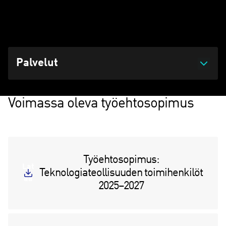
Päivitetty 29.04.2026 klo 09:42
Palvelut
Voimassa oleva työehtosopimus
Työehtosopimus:
Lat
Teknologiateollisuuden toimihenkilöt
aa
2025–2027