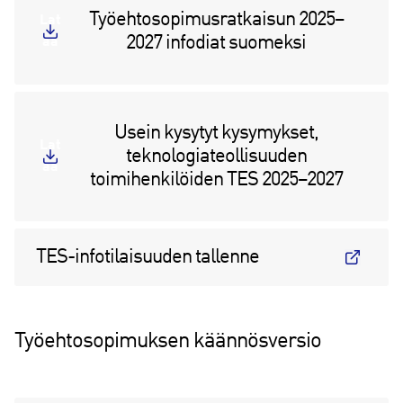
Työehtosopimusratkaisun 2025–
Lat
2027 infodiat suomeksi
aa
Usein kysytyt kysymykset,
Lat
teknologiateollisuuden
aa
toimihenkilöiden TES 2025–2027
TES-infotilaisuuden tallenne
Työehtosopimuksen käännösversio