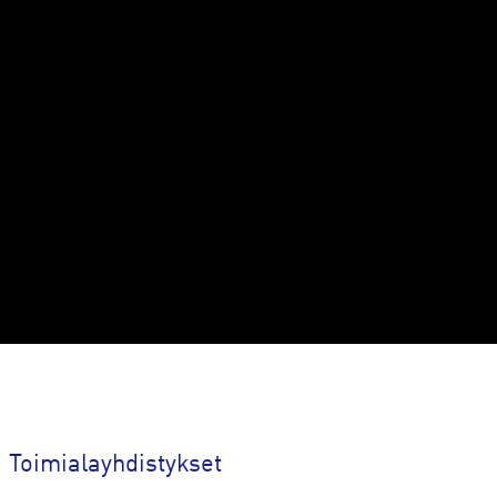
lytyksiä, varmistaa
stä sekä selkeyttää
Toimialayhdistykset