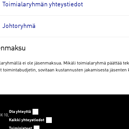
Toimialaryhmän yhteystiedot
Johtoryhmä
enmaksu
laryhmällä ei ole jäsenmaksua. Mikäli toimialaryhmä päättää teke
vät toimintabudjetin, sovitaan kustannusten jakamisesta jäsenten
Ota yhteyttä
OX 10,
Kaikki yhteystiedot
Toimipisteet