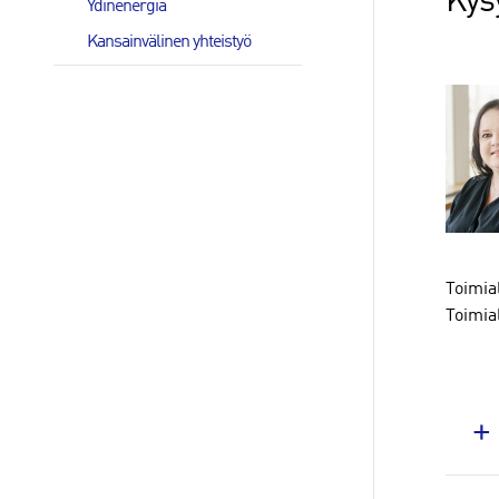
Kys
Ydinenergia
Kansainvälinen yhteistyö
Toimial
Toimial