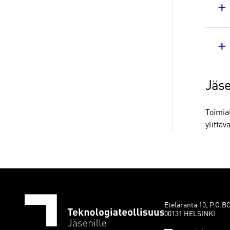
Jäs
Toimia
ylittä
Eteläranta 10, P.O.B
00131 HELSINKI