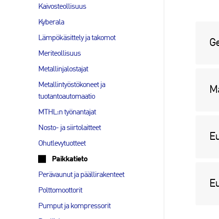
Kaivosteollisuus
Kyberala
Lämpökäsittely ja takomot
G
Meriteollisuus
Metallinjalostajat
Metallintyöstökoneet ja
Ma
tuotantoautomaatio
MTHL:n työnantajat
Nosto- ja siirtolaitteet
Eu
Ohutlevytuotteet
Paikkatieto
Perävaunut ja päällirakenteet
Eu
Polttomoottorit
Pumput ja kompressorit