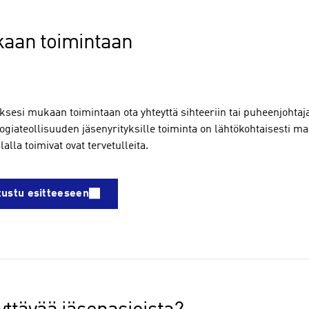
aan toimintaan
ksesi mukaan toimintaan ota yhteyttä sihteeriin tai puheenjohtaj
ogiateollisuuden jäsenyrityksille toiminta on lähtökohtaisesti 
alla toimivat ovat tervetulleita.
tustu esitteeseen