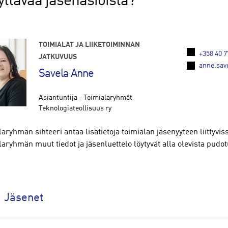
yttävää jäsenasioista?
TOIMIALAT JA LIIKETOIMINNAN
+358 40 7
JATKUVUUS
anne.save
Savela Anne
Asiantuntija - Toimialaryhmät
Teknologiateollisuus ry
aryhmän sihteeri antaa lisätietoja toimialan jäsenyyteen liittyvis
aryhmän muut tiedot ja jäsenluettelo löytyvät alla olevista pudot
Jäsenet