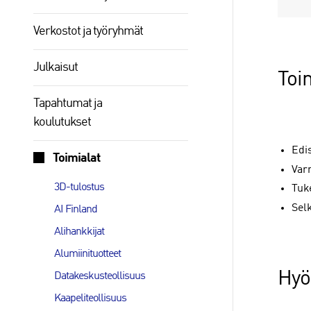
Verkostot ja työryhmät
Julkaisut
Toi
Tapahtumat ja
koulutukset
Edis
Toimialat
Var
3D-tulostus
Tuke
Selk
AI Finland
Alihankkijat
Alumiinituotteet
Hyöd
Datakeskusteollisuus
Kaapeliteollisuus