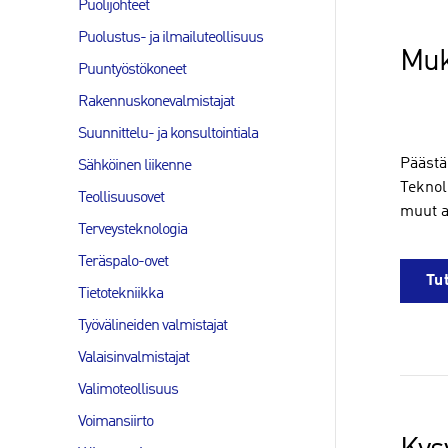
Puolijohteet
Puolustus- ja ilmailuteollisuus
Muk
Puuntyöstökoneet
Rakennuskonevalmistajat
Suunnittelu- ja konsultointiala
Päästä
Sähköinen liikenne
Teknol
Teollisuusovet
muut al
Terveysteknologia
Teräspalo-ovet
Tu
Tietotekniikka
Työvälineiden valmistajat
Valaisinvalmistajat
Valimoteollisuus
Voimansiirto