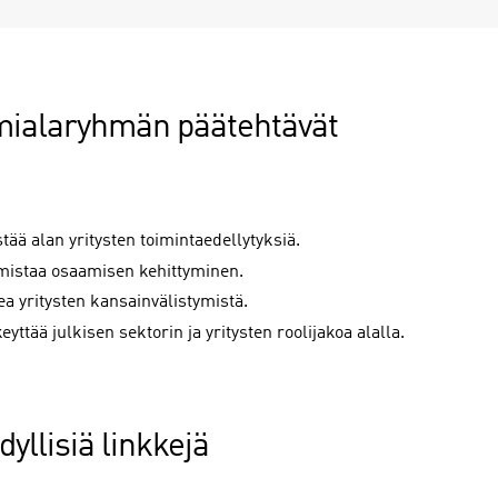
mialaryhmän päätehtävät
tää alan yritysten toimintaedellytyksiä.
mistaa osaamisen kehittyminen.
a yritysten kansainvälistymistä.
eyttää julkisen sektorin ja yritysten roolijakoa alalla.
yllisiä linkkejä