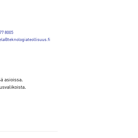
77 8005
la@teknologiateollisuus.fi
sä asioissa.
usvalikoista.