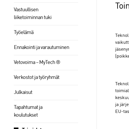
Toi
Vastuullisen
liiketoiminnan tuki
Työelämä
Teknolo
vaikut
Ennakointi ja varautuminen
jäseny
(poikk
Vetovoima – MyTech ®
Verkostot ja työryhmät
Teknol
toimia
Julkaisut
keskuu
ja järj
Tapahtumat ja
EU-tas
koulutukset