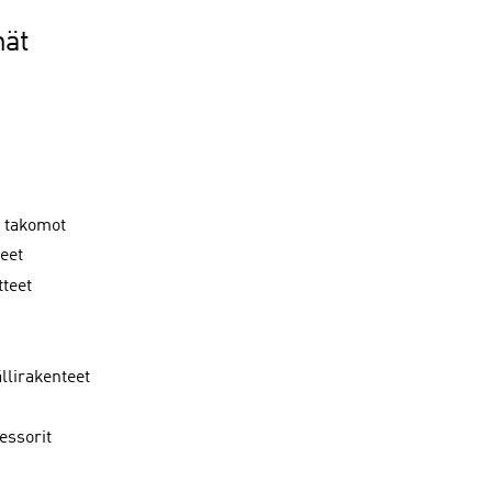
mät
a takomot
eet
tteet
llirakenteet
essorit