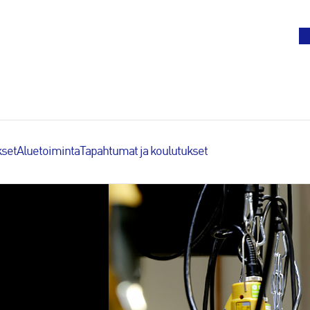
To
set
Aluetoiminta
Tapahtumat ja koulutukset