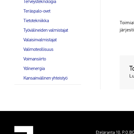
Terveysteknologia
Teräspalo-ovet
Tietotekniikka
Toimia
järjest
Työvälineiden valmistajat
Valaisinvalmistajat
Valimoteollisuus
Voimansiirto
T
Ydinenergia
Lu
Kansainvälinen yhteistyö
Eteläranta 10, P.O.B