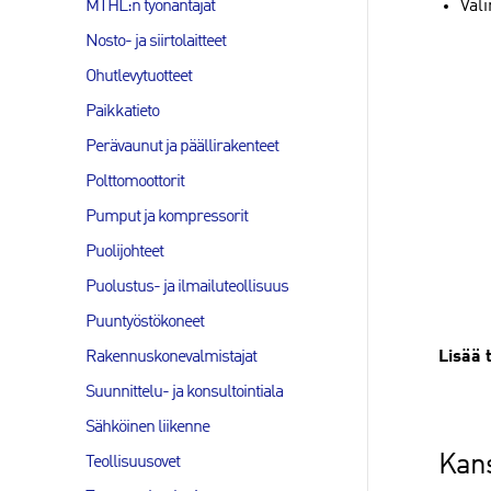
MTHL:n työnantajat
Val
Nosto- ja siirtolaitteet
Ohutlevytuotteet
Paikkatieto
Perävaunut ja päällirakenteet
Polttomoottorit
Pumput ja kompressorit
Puolijohteet
Puolustus- ja ilmailuteollisuus
Puuntyöstökoneet
Rakennuskonevalmistajat
Lisää 
Suunnittelu- ja konsultointiala
Sähköinen liikenne
Kans
Teollisuusovet