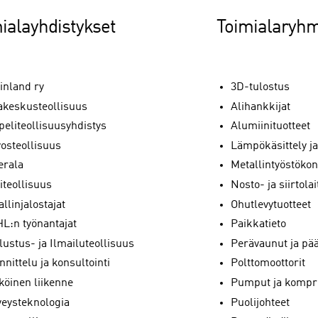
ialayhdistykset
Toimialaryh
inland ry
3D-tulostus
akeskusteollisuus
Alihankkijat
peliteollisuusyhdistys
Alumiinituotteet
vosteollisuus
Lämpökäsittely j
erala
Metallintyöstökon
iteollisuus
Nosto- ja siirtolai
llinjalostajat
Ohutlevytuotteet
L:n työnantajat
Paikkatieto
ustus- ja Ilmailuteollisuus
Perävaunut ja pää
nittelu ja konsultointi
Polttomoottorit
köinen liikenne
Pumput ja kompr
veysteknologia
Puolijohteet