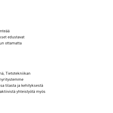
inteää
kset edustavat
uun ottamatta
ä, Tietotekniikan
enyritystemme
a tilasta ja kehityksestä
aktiivistä yhteistyötä myös