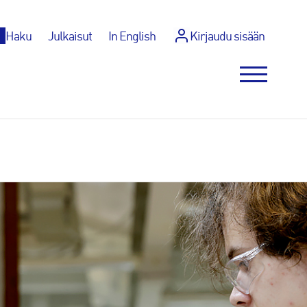
p
Haku
Julkaisut
In English
Kirjaudu sisään