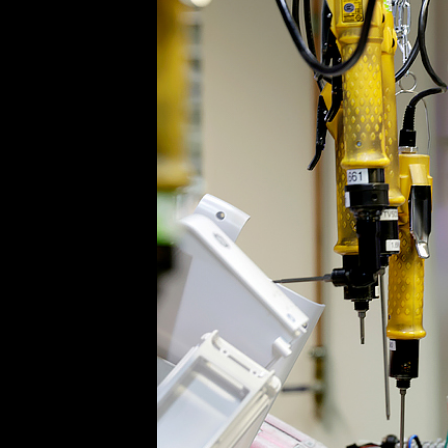
 myös
aisten