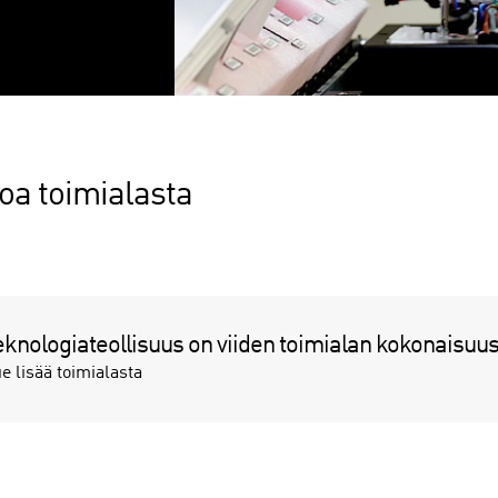
toa toimialasta
eknologiateollisuus on viiden toimialan kokonaisuu
e lisää toimialasta