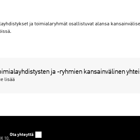
layhdistykset ja toimialaryhmät
osallistuvat alansa kansainvälis
öissä.
oimialayhdistysten ja -ryhmien kansainvälinen yhtei
e lisää
Ota yhteyttä
OX 10,