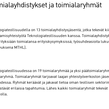
mialayhdistykset ja toimialaryhmät
giateollisuudella on 13 toimialayhdistysjäsentä, jotka tekevät ki
tamisyhteistyötä Teknologiateollisuuden kanssa. Toimialayhdisty
rityksiään toimialansa erityiskysymyksissä, työsuhdeasioita luk
euksena MTHL).
ogiateollisuudessa on 19 toimialaryhmää ja yksi päätoimialaryhm
laryhmä. Toimialaryhmät tarjoavat laajan yhteistyöverkoston jäs
dessa. Ryhmät keräävät ja jakavat tietoa oman teollisen sektorins
estävät erilaisia tapahtumia. Lähes kaikki toimialaryhmät tekevät 
olla.