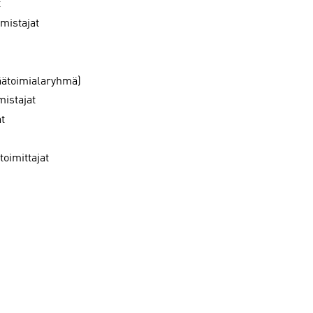
t
mistajat
päätoimialaryhmä)
mistajat
at
toimittajat