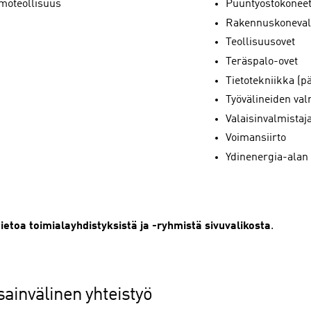
imoteollisuus
Puuntyöstökonee
Rakennuskoneval
Teollisuusovet
Teräspalo-ovet
Tietotekniikka (
Työvälineiden val
Valaisinvalmistaj
Voimansiirto
Ydinenergia-alan 
tietoa toimialayhdistyksistä ja -ryhmistä sivuvalikosta
.
ainvälinen yhteistyö