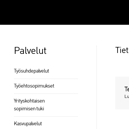
Palvelut
Tie
Työsuhdepalvelut
Työehtosopimukset
T
Lu
Yrityskohtaisen
sopimisen tuki
Kasvupalvelut