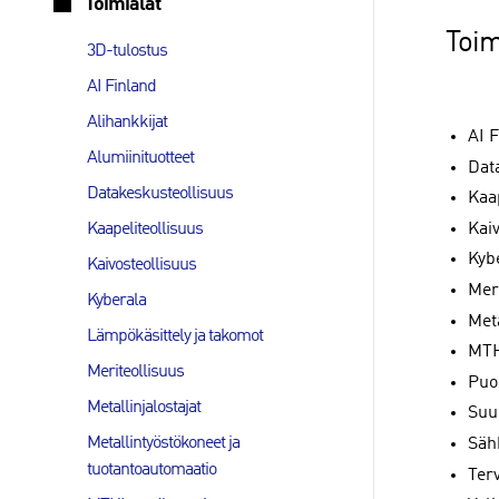
Toimialat
Toim
3D-tulostus
AI Finland
Alihankkijat
AI F
Alumiinituotteet
Dat
Datakeskusteollisuus
Kaa
Kai
Kaapeliteollisuus
Kyb
Kaivosteollisuus
Mer
Kyberala
Meta
Lämpökäsittely ja takomot
MTH
Meriteollisuus
Puol
Metallinjalostajat
Suun
Metallintyöstökoneet ja
Säh
tuotantoautomaatio
Ter