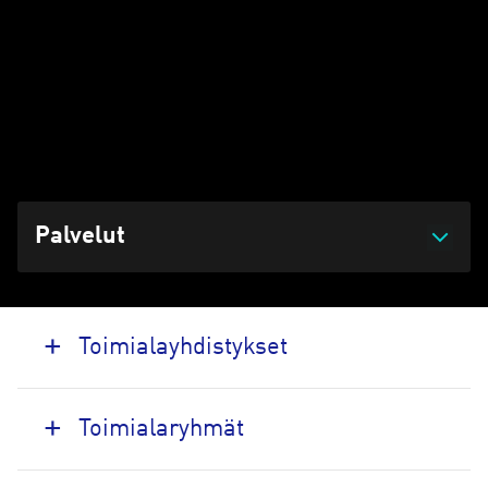
jäsenvalimoiden kansallisena yhteistyöelimenä sekä hoitaa
alan kansainvälistä yhteistyötä. Toimialayhdistyksellä on
vuosikokous maalis-huhtikuussa. VALTY ry on aktiivinen
jäsen Euroopan valimoliitto EFF:ssa.
Päivitetty 05.08.2026 klo 10:11
Palvelut
Toimialayhdistykset
Toimialaryhmät