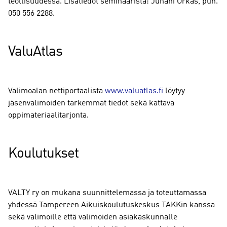
teollisuudessa. Lisätiedot seminaarista: Juhani Orkas, puh.
050 556 2288.
ValuAtlas
Valimoalan nettiportaalista
www.valuatlas.fi
löytyy
jäsenvalimoiden tarkemmat tiedot sekä kattava
oppimateriaalitarjonta.
Koulutukset
VALTY ry on mukana suunnittelemassa ja toteuttamassa
yhdessä Tampereen Aikuiskoulutuskeskus TAKKin kanssa
sekä valimoille että valimoiden asiakaskunnalle