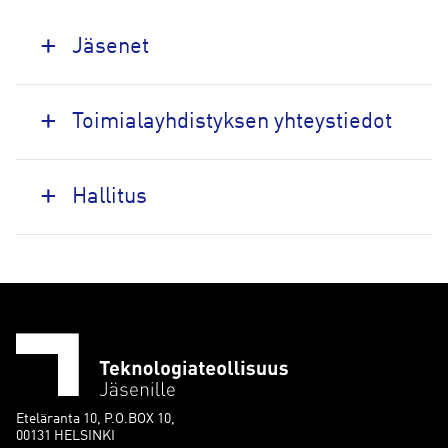
Jäsenet
Toimialayhdistyksen yhteystiedot
Hallitus
Eteläranta 10, P.O.BOX 10,
00131 HELSINKI