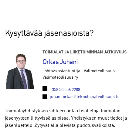
Kysyttävää jäsenasioista?
TOIMIALAT JA LIIKETOIMINNAN JATKUVUUS
Orkas Juhani
Johtava asiantuntija - Valimoteollisuus
Valimoteollisuus ry
+358 50 556 2288
juhani.orkas@teknologiateollisuus.fi
Toimialayhdistyksen sihteeri antaa lisätietoja toimialan
jäsenyyteen liittyvissä asioissa. Yhdistyksen muut tiedot ja
jäsenluettelo löytyvät alla olevista pudotusvalikoista.