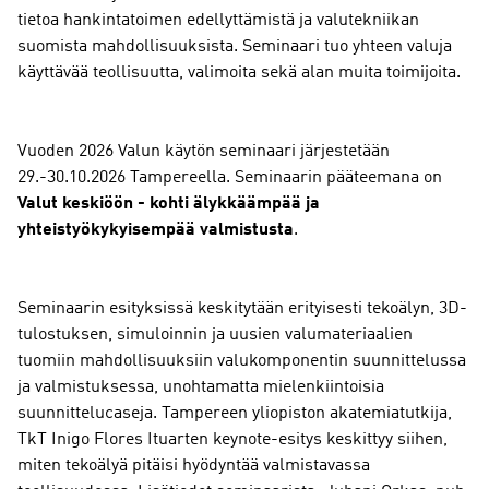
tietoa hankintatoimen edellyttämistä ja valutekniikan
suomista mahdollisuuksista. Seminaari tuo yhteen valuja
käyttävää teollisuutta, valimoita sekä alan muita toimijoita.
Vuoden 2026 Valun käytön seminaari järjestetään
29.-30.10.2026 Tampereella. Seminaarin pääteemana on
Valut keskiöön - kohti älykkäämpää ja
yhteistyökykyisempää valmistusta
.
Seminaarin esityksissä keskitytään erityisesti tekoälyn, 3D-
tulostuksen, simuloinnin ja uusien valumateriaalien
tuomiin mahdollisuuksiin valukomponentin suunnittelussa
ja valmistuksessa, unohtamatta mielenkiintoisia
suunnittelucaseja. Tampereen yliopiston akatemiatutkija,
TkT Inigo Flores Ituarten keynote-esitys keskittyy siihen,
miten tekoälyä pitäisi hyödyntää valmistavassa