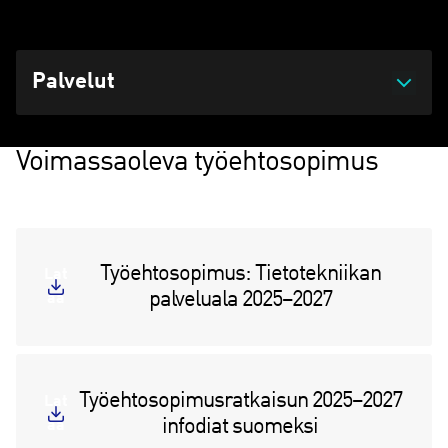
Päivitetty 29.12.2025 klo 11:12
Palvelut
Voimassaoleva työehtosopimus
Työehtosopimus: Tietotekniikan
Lat
palveluala 2025–2027
aa
Työehtosopimusratkaisun 2025–2027
Lat
infodiat suomeksi
aa