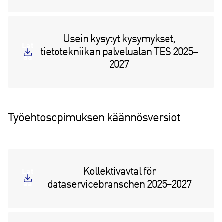
Usein kysytyt kysymykset,
Lat
tietotekniikan palvelualan TES 2025–
aa
2027
Työehtosopimuksen käännösversiot
Kollektivavtal för
Lat
dataservicebranschen 2025–2027
aa