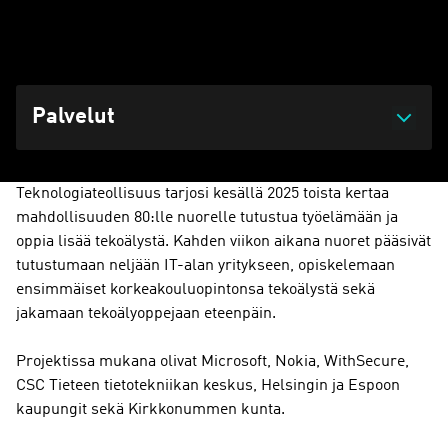
Päivitetty 17.02.2026 klo 15:07
Palvelut
Teknologiateollisuus tarjosi kesällä 2025 toista kertaa
mahdollisuuden 80:lle nuorelle tutustua työelämään ja
oppia lisää tekoälystä. Kahden viikon aikana nuoret pääsivät
tutustumaan neljään IT-alan yritykseen, opiskelemaan
ensimmäiset korkeakouluopintonsa tekoälystä sekä
jakamaan tekoälyoppejaan eteenpäin.
Projektissa mukana olivat Microsoft, Nokia, WithSecure,
CSC Tieteen tietotekniikan keskus, Helsingin ja Espoon
kaupungit sekä Kirkkonummen kunta.