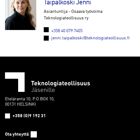
Taipalkoski Jenni
Asiantuntija - Osaava työvoima
Teknologiateollisuus ry
+358 40 079 7405
jenni.taipalkoski@teknologiateollisuus.fi
Eteläranta 10, P.O.BOX 10,
00131 HELSINKI
+358 (0)9 192 31
Ota yhteyttä