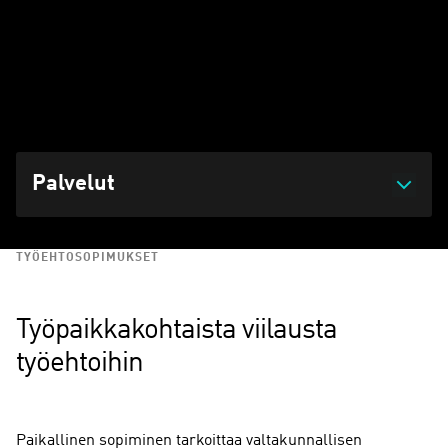
Yhteistoiminnan ja paikallisen sopimisen avulla yrityksessä
voidaan rakentaa koko työyhteisön tarpeet huomioiva
työehtojen kokonaisuus.
Päivitetty 16.07.2025 klo 13:34
Palvelut
TYÖEHTOSOPIMUKSET
Työpaikkakohtaista viilausta
työehtoihin
Paikallinen sopiminen tarkoittaa valtakunnallisen