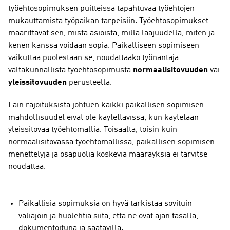
työehtosopimuksen puitteissa tapahtuvaa työehtojen
mukauttamista työpaikan tarpeisiin. Työehtosopimukset
määrittävät sen, mistä asioista, millä laajuudella, miten ja
kenen kanssa voidaan sopia. Paikalliseen sopimiseen
vaikuttaa puolestaan se, noudattaako työnantaja
valtakunnallista työehtosopimusta
normaalisitovuuden
vai
yleissitovuuden
perusteella.
Lain rajoituksista johtuen kaikki paikallisen sopimisen
mahdollisuudet eivät ole käytettävissä, kun käytetään
yleissitovaa työehtomallia. Toisaalta, toisin kuin
normaalisitovassa työehtomallissa, paikallisen sopimisen
menettelyjä ja osapuolia koskevia määräyksiä ei tarvitse
noudattaa.
Paikallisia sopimuksia on hyvä tarkistaa sovituin
väliajoin ja huolehtia siitä, että ne ovat ajan tasalla,
dokumentoituna ja saatavilla.