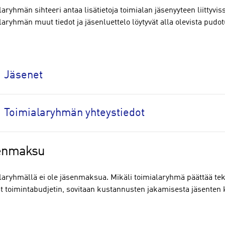
aryhmän sihteeri antaa lisätietoja toimialan jäsenyyteen liittyvis
aryhmän muut tiedot ja jäsenluettelo löytyvät alla olevista pudot
Jäsenet
Toimialaryhmän yhteystiedot
enmaksu
laryhmällä ei ole jäsenmaksua. Mikäli toimialaryhmä päättää teke
vät toimintabudjetin, sovitaan kustannusten jakamisesta jäsenten