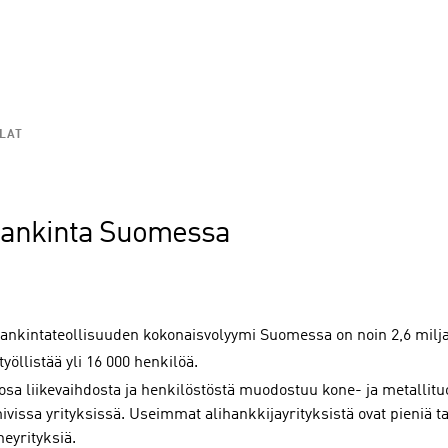
LAT
hankinta Suomessa
hankintateollisuuden kokonaisvolyymi Suomessa on noin 2,6 milja
työllistää yli 16 000 henkilöä.
osa liikevaihdosta ja henkilöstöstä muodostuu kone- ja metallitu
ivissa yrityksissä. Useimmat alihankkijayrityksistä ovat pieniä t
eyrityksiä.