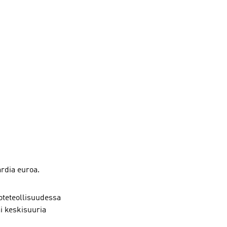
rdia euroa.
oteteollisuudessa
ai keskisuuria