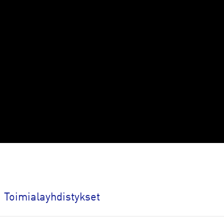
ry:n alihankkijoina
en kaikkia toimialoja.
Toimialayhdistykset