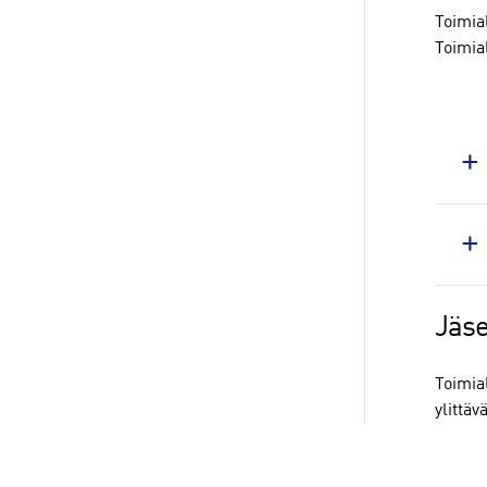
Toimial
Toimial
Jäs
Toimia
ylittä