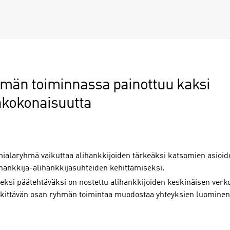
män toiminnassa painottuu kaksi
akokonaisuutta
mialaryhmä vaikuttaa alihankkijoiden tärkeäksi katsomien asioid
hankkija-alihankkijasuhteiden kehittämiseksi.
seksi päätehtäväksi on nostettu alihankkijoiden keskinäisen ver
kittävän osan ryhmän toimintaa muodostaa yhteyksien luominen 