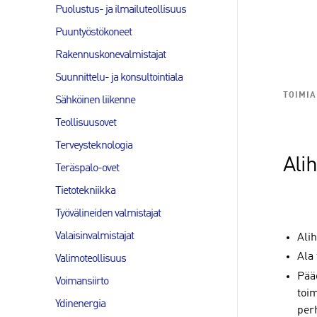
Puolustus- ja ilmailuteollisuus
Puuntyöstökoneet
Rakennuskonevalmistajat
Suunnittelu- ja konsultointiala
TOIMIA
Sähköinen liikenne
Teollisuusovet
Terveysteknologia
Ali
Teräspalo-ovet
Tietotekniikka
Työvälineiden valmistajat
Valaisinvalmistajat
Ali
Ala 
Valimoteollisuus
Pää
Voimansiirto
toim
Ydinenergia
perh