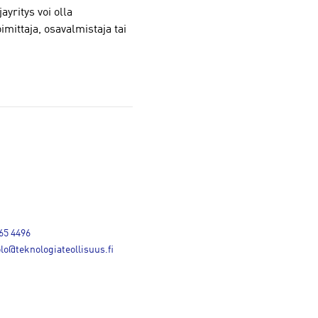
ayritys voi olla
mittaja, osavalmistaja tai
65 4496
lo@teknologiateollisuus.fi