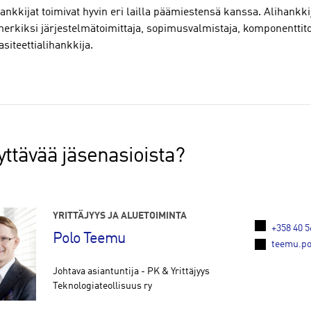
ankkijat toimivat hyvin eri lailla päämiestensä kanssa. Alihankkij
erkiksi järjestelmätoimittaja, sopimusvalmistaja, komponenttitoi
siteettialihankkija.
yttävää jäsenasioista?
YRITTÄJYYS JA ALUETOIMINTA
+358 40 5
Polo Teemu
teemu.po
Johtava asiantuntija - PK & Yrittäjyys
Teknologiateollisuus ry