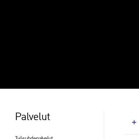
Alihankkijat
Alihankkijat-toimialaryhmä edustaa Teknologiateollisuus 
toimivia jäsenyrityksiä. Ne edustavat teknologiateollisuud
Päivitetty 08.06.2026 klo 14:49
Palvelut
Työsuhdepalvelut