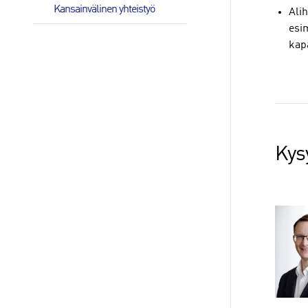
Kansainvälinen yhteistyö
Alih
esim
kapa
Kys