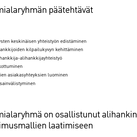
mialaryhmän päätehtävät
tysten keskinäisen yhteistyön edistäminen
hankkijoiden kilpailukyvyn kehittäminen
hankkija-alihankkijayhteistyö
kottuminen
ien asiakasyhteyksien luominen
sainvälistyminen
mialaryhmä on osallistunut alihanki
imusmallien laatimiseen