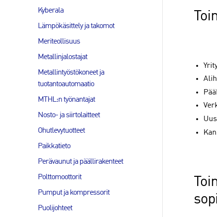
Kyberala
Toi
Lämpökäsittely ja takomot
Meriteollisuus
Metallinjalostajat
Yri
Metallintyöstökoneet ja
Ali
tuotantoautomaatio
Pää
MTHL:n työnantajat
Ver
Nosto- ja siirtolaitteet
Uus
Ohutlevytuotteet
Kan
Paikkatieto
Perävaunut ja päällirakenteet
Polttomoottorit
Toi
Pumput ja kompressorit
sop
Puolijohteet