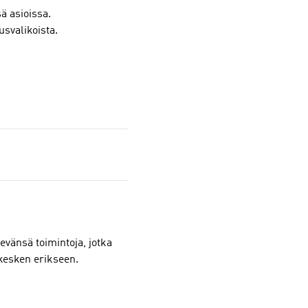
sä asioissa.
usvalikoista.
vänsä toimintoja, jotka
 kesken erikseen.