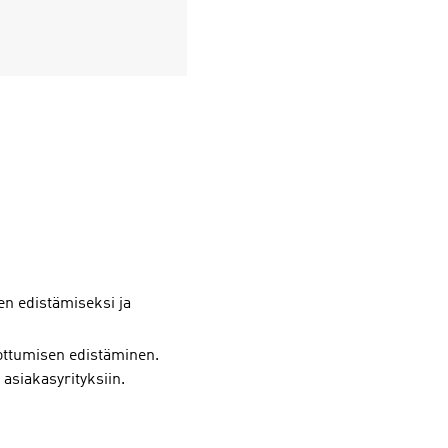
en edistämiseksi ja
kottumisen edistäminen.
asiakasyrityksiin.