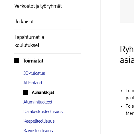
Verkostot ja työryhmät
Julkaisut
Tapahtumat ja
koulutukset
Ryh
asi
Toimialat
3D-tulostus
AI Finland
Toi
Alihankkijat
pää
Alumiinituotteet
Toi
Datakeskusteollisuus
Mer
Kaapeliteollisuus
Kaivosteollisuus