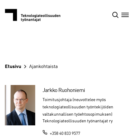
Siirry
sisältöön
Etusivu
Ajankohtaista
Jarkko Ruohoniemi
Toimitusjohtaja (neuvottelee myös
teknologiateollisuuden työntekijöiden
valtakunnallisen työehtosopimuksen)
Teknologiateollisuuden työnantajat ry
+358 40 833 9577