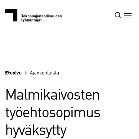
Siirry
sisältöön
Etusivu
Ajankohtaista
Malmikaivosten
työehtosopimus
hyväksytty