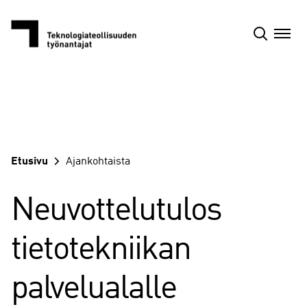
Siirry
sisältöön
Etusivu
Ajankohtaista
Neuvottelutulos
tietotekniikan
palvelualalle