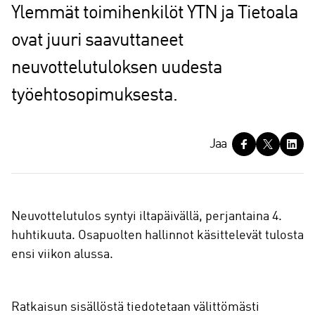
Ylemmät toimihenkilöt YTN ja Tietoala
ovat juuri saavuttaneet
neuvottelutuloksen uudesta
työehtosopimuksesta.
J
Jaa
a
a
Neuvottelutulos syntyi iltapäivällä, perjantaina 4.
huhtikuuta. Osapuolten hallinnot käsittelevät tulosta
ensi viikon alussa.
Ratkaisun sisällöstä tiedotetaan välittömästi