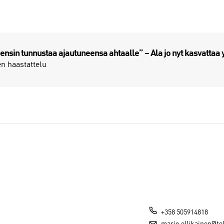
n ensin tunnustaa ajautuneensa ahtaalle” – Ala jo nyt kasvattaa y
en haastattelu
+358 505914818