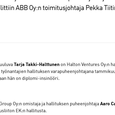
ittiin ABB Oy:n toimitusjohtaja Pekka Tiit
kuuluva
Tarja Takki-Halttunen
on Halton Ventures Oy:n ha
 työnantajien hallituksen varapuheenjohtajana tammikuus
an hän on diplomi-insinööri.
Group Oy:n omistaja ja hallituksen puheenjohtaja
Aaro C
liiton EK:n hallitusta.