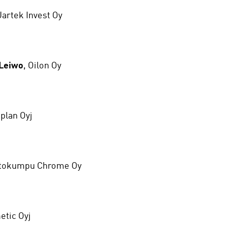
 Jartek Invest Oy
 Leiwo
, Oilon Oy
eplan Oyj
utokumpu Chrome Oy
etic Oyj