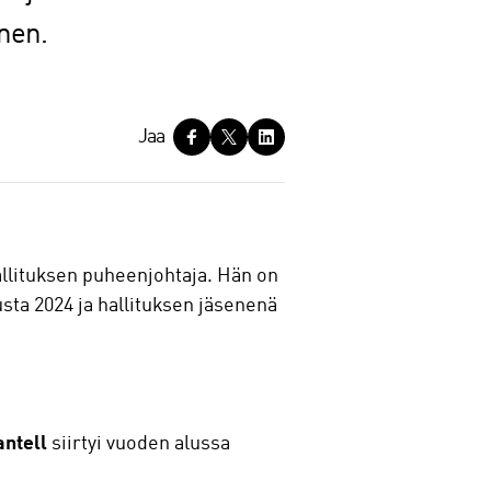
inen.
Jaa
llituksen puheenjohtaja. Hän on
ta 2024 ja hallituksen jäsenenä
antell
siirtyi vuoden alussa