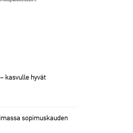
nologiateollisuus.fi
 – kasvulle hyvät
voimassa sopimuskauden