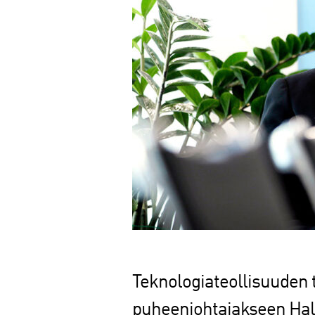
Teknologiateollisuuden t
puheenjohtajakseen Halt