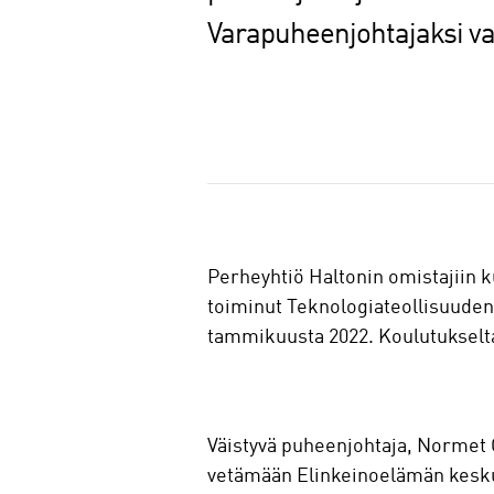
Varapuheenjohtajaksi val
J
a
a
Perheyhtiö Haltonin omistajiin 
toiminut Teknologiateollisuuden
tammikuusta 2022. Koulutukselta
Väistyvä puheenjohtaja, Normet 
vetämään Elinkeinoelämän keskus