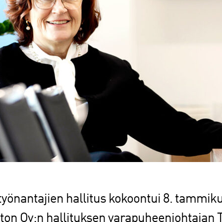
yönantajien hallitus kokoontui 8. tammikuu
on Oy:n hallituksen varapuheenjohtajan T