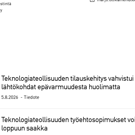
marjo.ollikainen@tek
estintä
ry
Teknologiateollisuuden tilauskehitys vahvistui
lähtökohdat epävarmuudesta huolimatta
5.8.2026
Tiedote
Teknologiateollisuuden työehtosopimukset 
loppuun saakka