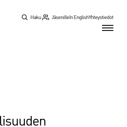
Top
Haku
Jäsenille
In English
Yhteystiedot
llisuuden