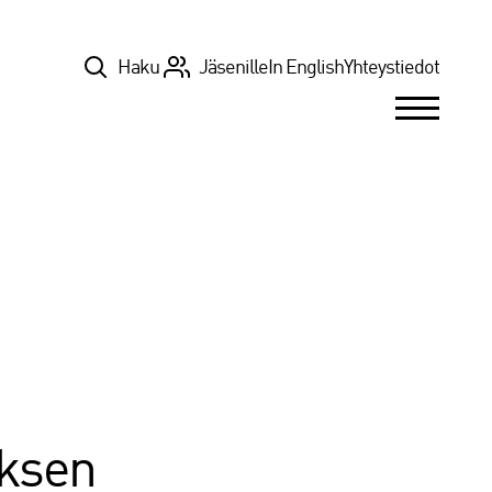
Top
Haku
Jäsenille
In English
Yhteystiedot
uksen