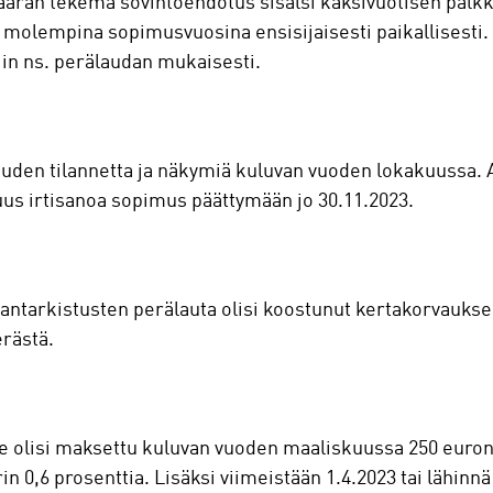
vaaran tekemä sovintoehdotus sisälsi kaksivuotisen pal
tu molempina sopimusvuosina ensisijaisesti paikallisesti.
siin ns. perälaudan mukaisesti.
alouden tilannetta ja näkymiä kuluvan vuoden lokakuussa.
suus irtisanoa sopimus päättymään jo 30.11.2023.
tarkistusten perälauta olisi koostunut kertakorvaukses
erästä.
e olisi maksettu kuluvan vuoden maaliskuussa 250 euron
 0,6 prosenttia. Lisäksi viimeistään 1.4.2023 tai lähinnä