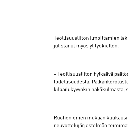
J
a
a
Teollisuusliiton ilmoittamien la
julistanut myös ylityökiellon.
− Teollisuusliiton hylkäävä päätö
todellisuudesta. Palkankorotuste
kilpailukyvynkin näkökulmasta, 
Ruohoniemen mukaan kuukausia j
neuvottelujärjestelmän toimim