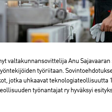
nnyt valtakunnansovittelija Anu Sajavaara
öntekijöiden työriitaan. Sovintoehdotuksell
, jotka uhkaavat teknologiateollisuutta 1
ollisuuden työnantajat ry hyväksyi esityk