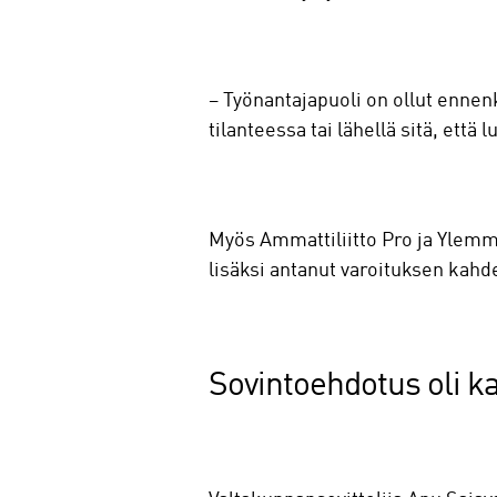
− Työnantajapuoli on ollut ennenk
tilanteessa tai lähellä sitä, ett
Myös Ammattiliitto Pro ja Ylemmä
lisäksi antanut varoituksen kah
Sovintoehdotus oli k