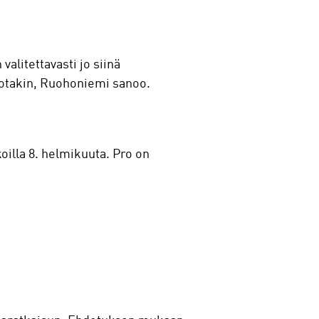
alitettavasti jo siinä
ä jotakin, Ruohoniemi sanoo.
oilla 8. helmikuuta. Pro on