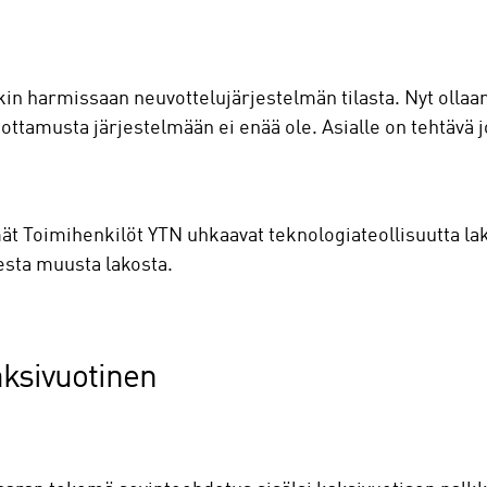
in harmissaan neuvottelujärjestelmän tilasta. Nyt ollaan v
ä luottamusta järjestelmään ei enää ole. Asialle on tehtäv
t Toimihenkilöt YTN uhkaavat teknologiateollisuutta lak
desta muusta lakosta.
aksivuotinen