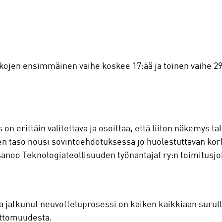
kkojen ensimmäinen vaihe koskee 17:ää ja toinen vaihe 29:
s on erittäin valitettava ja osoittaa, että liiton näkemys
n taso nousi sovintoehdotuksessa jo huolestuttavan kork
sanoo Teknologiateollisuuden työnantajat ry:n toimitusj
atkunut neuvotteluprosessi on kaiken kaikkiaan surull
attomuudesta.