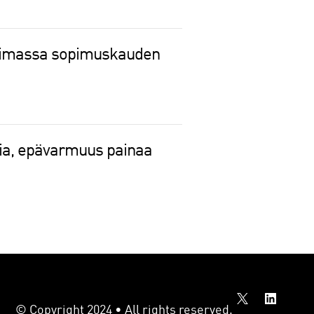
voimassa sopimuskauden
sia, epävarmuus painaa
© Copyright 2024 • All rights reserved.