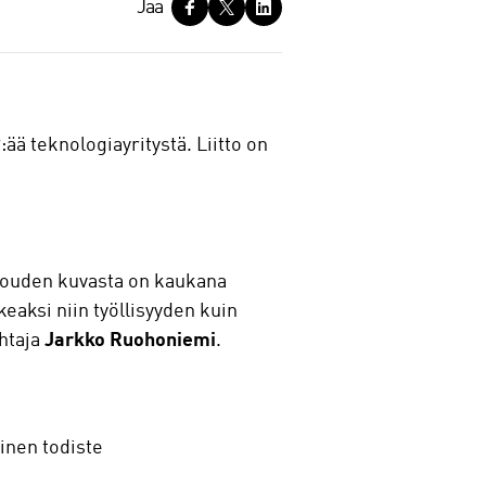
Jaa
ää teknologiayritystä. Liitto on
 talouden kuvasta on kaukana
eaksi niin työllisyyden kuin
ohtaja
Jarkko Ruohoniemi
.
inen todiste