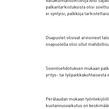
Valtakunnansovittelija Anu Saja
palkantarkistuksista olisi sovit
ei syntyisi, palkkoja tarkistettai
Osapuolet olisivat arvioineet t
osapuolella olisi ollut mahdolli
Sovintoehdotuksen mukaan palkan
yritys- tai työpaikkakohtaisesta 
Perälaudan mukaan työntekijöill
kustannusvaikutus on keskimäärin