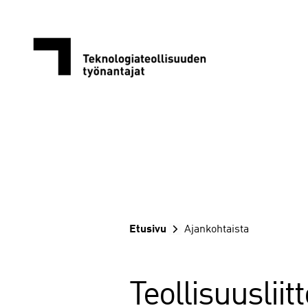
Siirry
sisältöön
Etusivu
Ajankohtaista
Teollisuuslii