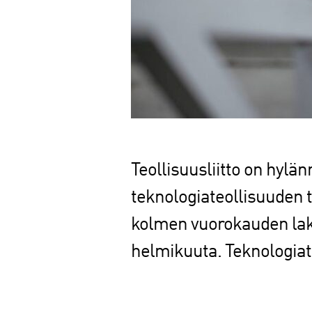
Teollisuusliitto on hylä
teknologiateollisuuden ty
kolmen vuorokauden lakot
helmikuuta. Teknologiate