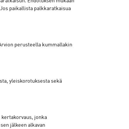
kkaratkaisun. Ehdotuksen mukaan
 Jos paikallista palkkaratkaisua
 Arvion perusteella kummallakin
ta, yleiskorotuksesta sekä
 kertakorvaus, jonka
 sen jälkeen alkavan