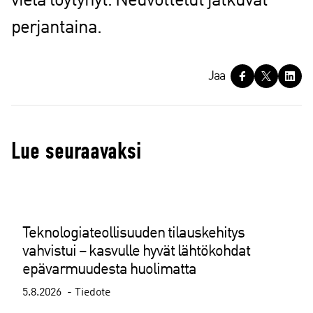
vielä löytynyt. Neuvottelut jatkuvat
perjantaina.
J
Jaa
a
a
Lue seuraavaksi
Teknologiateollisuuden tilauskehitys
vahvistui – kasvulle hyvät lähtökohdat
epävarmuudesta huolimatta
5.8.2026
Tiedote