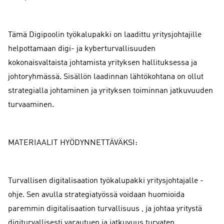
Tämä Digipoolin työkalupakki on laadittu yritysjohtajille
helpottamaan digi- ja kyberturvallisuuden
kokonaisvaltaista johtamista yrityksen hallituksessa ja
johtoryhmässä. Sisällön laadinnan lähtökohtana on ollut
strategialla johtaminen ja yrityksen toiminnan jatkuvuuden
turvaaminen.
MATERIAALIT HYÖDYNNETTÄVÄKSI:
Turvallisen digitalisaation työkalupakki yritysjohtajalle -
ohje. Sen avulla strategiatyössä voidaan huomioida
paremmin digitalisaation turvallisuus , ja johtaa yritystä
digiturvallisesti varautuen ja jatkuvuus turvaten.