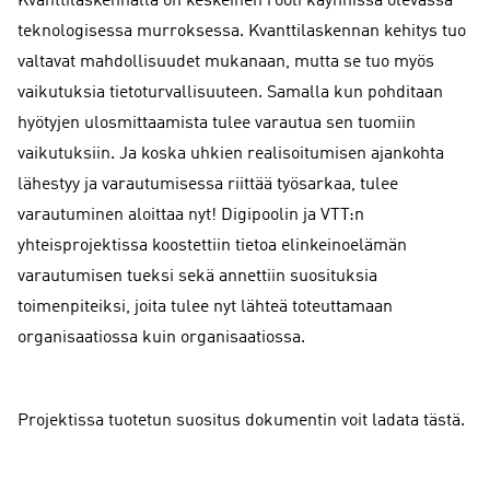
Kvanttilaskennalla on keskeinen rooli käynnissä olevassa
teknologisessa murroksessa. Kvanttilaskennan kehitys tuo
valtavat mahdollisuudet mukanaan, mutta se tuo myös
vaikutuksia tietoturvallisuuteen. Samalla kun pohditaan
hyötyjen ulosmittaamista tulee varautua sen tuomiin
vaikutuksiin. Ja koska uhkien realisoitumisen ajankohta
lähestyy ja varautumisessa riittää työsarkaa, tulee
varautuminen aloittaa nyt! Digipoolin ja VTT:n
yhteisprojektissa koostettiin tietoa elinkeinoelämän
varautumisen tueksi sekä annettiin suosituksia
toimenpiteiksi, joita tulee nyt lähteä toteuttamaan
organisaatiossa kuin organisaatiossa.
Projektissa tuotetun suositus dokumentin voit ladata tästä.