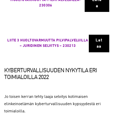
Lata
HUOLTOVARMUUTTA-PILVIPALVELUILLA-
230306
a
Lat
LIITE 3 HUOLTOVARMUUTTA PILVIPALVELUILLA
– JURIDINEN SELVITYS – 230213
aa
KYBERTURVALLISUUDEN NYKYTILA ERI
TOIMIALOILLA 2022
Jo toisen kerran tehty laaja selvitys kotimaisen
elinkeinoelämän kyberturvallisuuden kypsyydestä eri
toimialoilla.