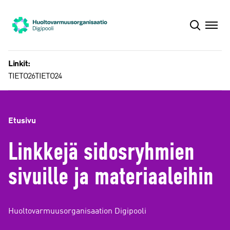
Siirry
sisältöön
Linkit:
TIETO26
TIETO24
Etusivu
Linkkejä sidosryhmien
sivuille ja materiaaleihin
Huoltovarmuusorganisaation Digipooli