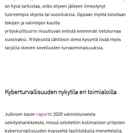
on hyvä tarkistaa, onko ohjeen jälkeen ilmestynyt
tuoreempia ohjeita tai suosituksia. Oppaan myötä toivotaan
tekojen ja valintojen kautta
yrityskulttuurin muuttuvan entistä enemmän tietoturvaa
suosivaksi. Yrityksistä lähtöisin oleva kysyntä lisää myös
tarjolla olevien sovellusten turvaominaisuuksia.
Kyberturvallisuuden nykytila eri toimialoilla
Julkisen tason
raportti
2020 valmistuneesta
selvityshankkeesta, missä selvitettiin kotimaisten yritysten
kyberturvallisuuden kypsyyttä fasilitoidulla menettelyllä.