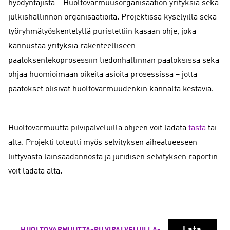
hyödyntäjistä – Huoltovarmuusorganisaation yrityksiä sekä
julkishallinnon organisaatioita. Projektissa kyselyillä sekä
työryhmätyöskentelyllä puristettiin kasaan ohje, joka
kannustaa yrityksiä rakenteelliseen
päätöksentekoprosessiin tiedonhallinnan päätöksissä sekä
ohjaa huomioimaan oikeita asioita prosessissa – jotta
päätökset olisivat huoltovarmuudenkin kannalta kestäviä.
Huoltovarmuutta pilvipalveluilla ohjeen voit ladata
tästä
tai
alta. Projekti toteutti myös selvityksen aihealueeseen
liittyvästä lainsäädännöstä ja juridisen selvityksen raportin
voit ladata alta.