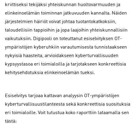
kriittiseksi tekijäksi yhteiskunnan huoltovarmuuden ja
elinkeinoelämän toiminnan jatkuvuuden kannalta. Näiden
järjestelmien häiriöt voivat johtaa tuotantokatkoksiin,
taloudellisiin tappioihin ja jopa laajoihin yhteiskunnallisiin
vaikutuksiin. Digipooli on toteuttanut esiselvityksen OT-
ympäristöjen kyberuhkiin varautumisesta tunnistaakseen
nykyisiä haasteita, arvioidakseen kyberturvallisuuden
kypsyystasoa eri toimialoilla ja tarjotakseen konkreettisia
kehitysehdotuksia elinkeinoelämän tueksi.
Esiselvitys tarjoaa kattavan analyysin OT-ympäristöjen
kyberturvallisuustilanteesta sekä konkreettisia suosituksia
eri toimialoille. Voit tutustua koko raporttiin lataamalla sen
tästä: