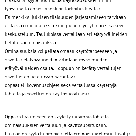
Lisäksi on syytä huomioida käyttötapaukset, mihin
työvälinettä ensisijaisesti on tarkoitus käyttää.
Esimerkiksi julkisen tilaisuuden järjestämiseen tarvitaan
erilaisia ominaisuuksia kuin pienen työryhmän sisäiseen
keskusteluun. Taulukoissa vertaillaan eri etätyövälineiden
tietoturvaominaisuuksia.
Ominaisuuksia voi peilata omaan käyttötarpeeseen ja
soveltaa etätyövälineiden valintaan myös muiden
etätyövälineiden osalta. Loppuun on kerätty vertailtujen
sovellusten tietoturvan parantavat
oppaat eli kovennusohjeet sekä vertailussa käytettyjä
lähteitä ja sovellusten käyttösuosituksia.
Oppaan laatimiseen on käytetty uusimpia lähteitä
ominaisuuksien vertailuun ja käyttösuosituksiin.
Lukijan on syytä huomioida, että ominaisuudet muuttuvat ja