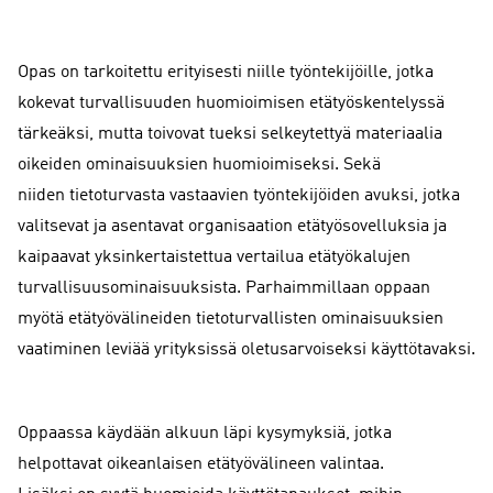
Opas on tarkoitettu erityisesti niille työntekijöille, jotka
kokevat turvallisuuden huomioimisen etätyöskentelyssä
tärkeäksi, mutta toivovat tueksi selkeytettyä materiaalia
oikeiden ominaisuuksien huomioimiseksi. Sekä
niiden tietoturvasta vastaavien työntekijöiden avuksi, jotka
valitsevat ja asentavat organisaation etätyösovelluksia ja
kaipaavat yksinkertaistettua vertailua etätyökalujen
turvallisuusominaisuuksista. Parhaimmillaan oppaan
myötä etätyövälineiden tietoturvallisten ominaisuuksien
vaatiminen leviää yrityksissä oletusarvoiseksi käyttötavaksi.
Oppaassa käydään alkuun läpi kysymyksiä, jotka
helpottavat oikeanlaisen etätyövälineen valintaa.