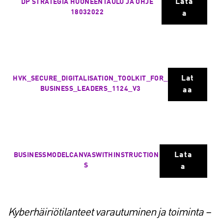
Lata
DP STRATEGIA HUONEENTAULU JA OHJE
18032022
a
Lat
HVK_SECURE_DIGITALISATION_TOOLKIT_FOR_
BUSINESS_LEADERS_1124_V3
aa
Lata
BUSINESSMODELCANVASWITHINSTRUCTION
S
a
Kyberhäiriötilanteet varautuminen ja toiminta –