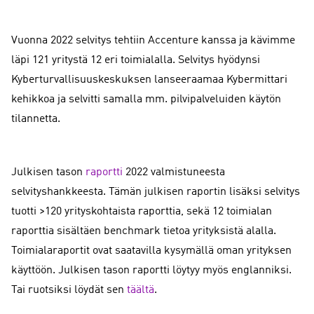
Vuonna 2022 selvitys tehtiin Accenture kanssa ja kävimme
läpi 121 yritystä 12 eri toimialalla. Selvitys hyödynsi
Kyberturvallisuuskeskuksen lanseeraamaa Kybermittari
kehikkoa ja selvitti samalla mm. pilvipalveluiden käytön
tilannetta.
Julkisen tason
raportti
2022 valmistuneesta
selvityshankkeesta. Tämän julkisen raportin lisäksi selvitys
tuotti >120 yrityskohtaista raporttia, sekä 12 toimialan
raporttia sisältäen benchmark tietoa yrityksistä alalla.
Toimialaraportit ovat saatavilla kysymällä oman yrityksen
käyttöön. Julkisen tason raportti löytyy myös englanniksi.
Tai ruotsiksi löydät sen
täältä
.