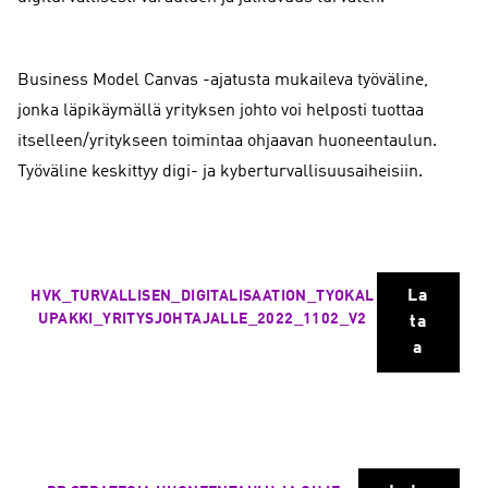
Business Model Canvas -ajatusta mukaileva työväline,
jonka läpikäymällä yrityksen johto voi helposti tuottaa
itselleen/yritykseen toimintaa ohjaavan huoneentaulun.
Työväline keskittyy digi- ja kyberturvallisuusaiheisiin.
La
HVK_TURVALLISEN_DIGITALISAATION_TYOKAL
UPAKKI_YRITYSJOHTAJALLE_2022_1102_V2
ta
a