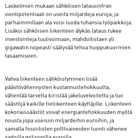
Laskelmien mukaan sähköisen latausinfran
vientipotentiaali on useita miljardeja euroja, ja
parhaimmillaan ala voisi luoda tuhansia työpaikkoja.
Lisäksi sähköisen liikenteen älykäs lataus tukee
investointeja tuulivoimaan, mahdollistaen yli
gigawatin nopeasti säätyvää tehoa huippukuormien
tasaamiseen.
Vahva liikenteen sähköistyminen lisää
päästövähennysten kustannustehokkuutta,
vähentää tarvetta kiristää jakeluvelvoitetta ja tuo
säästöjä kaikille tieliikenteen käyttäjille. Liikenteen
kokonaissäästöt voivat energiantehokkuuden myötä
nousta jopa useisiin miljardeihin euroihin, ja
samalla fossiilisten polttoaineiden tuonti vähenee
sadoilla miljoonilla euroilla.