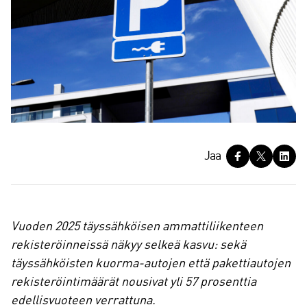
J
Jaa
a
a
Vuoden 2025 täyssähköisen ammattiliikenteen
rekisteröinneissä näkyy selkeä kasvu: sekä
täyssähköisten kuorma-autojen että pakettiautojen
rekisteröintimäärät nousivat yli 57 prosenttia
edellisvuoteen verrattuna.