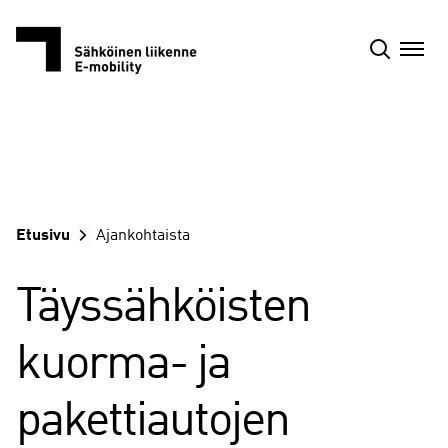
Siirry
sisältöön
Etusivu
Ajankohtaista
Täyssähköisten
kuorma- ja
pakettiautojen