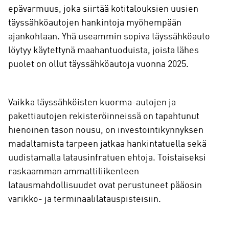
epävarmuus, joka siirtää kotitalouksien uusien
täyssähköautojen hankintoja myöhempään
ajankohtaan. Yhä useammin sopiva täyssähköauto
löytyy käytettynä maahantuoduista, joista lähes
puolet on ollut täyssähköautoja vuonna 2025.
Vaikka täyssähköisten kuorma-autojen ja
pakettiautojen rekisteröinneissä on tapahtunut
hienoinen tason nousu, on investointikynnyksen
madaltamista tarpeen jatkaa hankintatuella sekä
uudistamalla latausinfratuen ehtoja. Toistaiseksi
raskaamman ammattiliikenteen
latausmahdollisuudet ovat perustuneet pääosin
varikko- ja terminaalilatauspisteisiin.