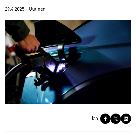
29.4.2025 - Uutinen
J
Jaa
a
a