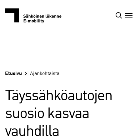
Siirry
sisältöön
Etusivu
Ajankohtaista
Täyssähköautojen
suosio kasvaa
vauhdilla