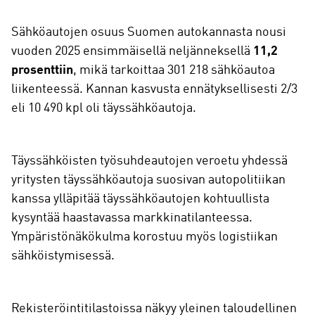
Sähköautojen osuus Suomen autokannasta nousi
vuoden 2025 ensimmäisellä neljänneksellä
11,2
prosenttiin
, mikä tarkoittaa 301 218 sähköautoa
liikenteessä. Kannan kasvusta ennätyksellisesti 2/3
eli 10 490 kpl oli täyssähköautoja.
Täyssähköisten työsuhdeautojen veroetu yhdessä
yritysten täyssähköautoja suosivan autopolitiikan
kanssa ylläpitää täyssähköautojen kohtuullista
kysyntää haastavassa markkinatilanteessa.
Ympäristönäkökulma korostuu myös logistiikan
sähköistymisessä.
Rekisteröintitilastoissa näkyy yleinen taloudellinen