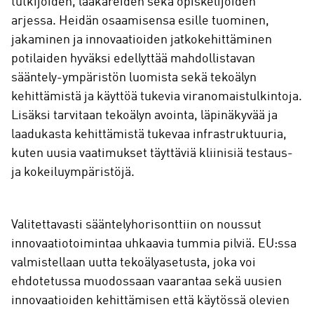
tutkijoiden, lääkäreiden sekä opiskelijoiden
arjessa. Heidän osaamisensa esille tuominen,
jakaminen ja innovaatioiden jatkokehittäminen
potilaiden hyväksi edellyttää mahdollistavan
sääntely-ympäristön luomista sekä tekoälyn
kehittämistä ja käyttöä tukevia viranomaistulkintoja.
Lisäksi tarvitaan tekoälyn avointa, läpinäkyvää ja
laadukasta kehittämistä tukevaa infrastruktuuria,
kuten uusia vaatimukset täyttäviä kliinisiä testaus-
ja kokeiluympäristöjä.
Valitettavasti sääntelyhorisonttiin on noussut
innovaatiotoimintaa uhkaavia tummia pilviä. EU:ssa
valmistellaan uutta tekoälyasetusta, joka voi
ehdotetussa muodossaan vaarantaa sekä uusien
innovaatioiden kehittämisen että käytössä olevien