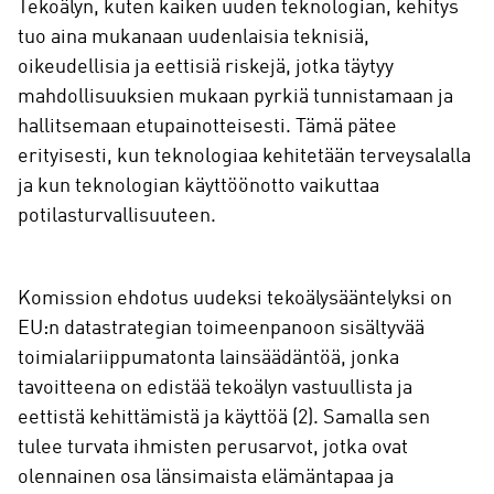
Tekoälyn, kuten kaiken uuden teknologian, kehitys
tuo aina mukanaan uudenlaisia teknisiä,
oikeudellisia ja eettisiä riskejä, jotka täytyy
mahdollisuuksien mukaan pyrkiä tunnistamaan ja
hallitsemaan etupainotteisesti. Tämä pätee
erityisesti, kun teknologiaa kehitetään terveysalalla
ja kun teknologian käyttöönotto vaikuttaa
potilasturvallisuuteen.
Komission ehdotus uudeksi tekoälysääntelyksi on
EU:n datastrategian toimeenpanoon sisältyvää
toimialariippumatonta lainsäädäntöä, jonka
tavoitteena on edistää tekoälyn vastuullista ja
eettistä kehittämistä ja käyttöä (2). Samalla sen
tulee turvata ihmisten perusarvot, jotka ovat
olennainen osa länsimaista elämäntapaa ja