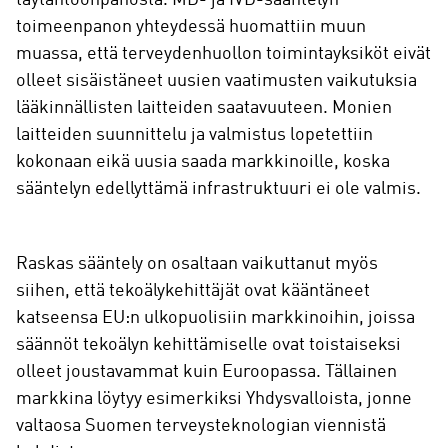
toimeenpanon yhteydessä huomattiin muun
muassa, että terveydenhuollon toimintayksiköt eivät
olleet sisäistäneet uusien vaatimusten vaikutuksia
lääkinnällisten laitteiden saatavuuteen. Monien
laitteiden suunnittelu ja valmistus lopetettiin
kokonaan eikä uusia saada markkinoille, koska
sääntelyn edellyttämä infrastruktuuri ei ole valmis.
Raskas sääntely on osaltaan vaikuttanut myös
siihen, että tekoälykehittäjät ovat kääntäneet
katseensa EU:n ulkopuolisiin markkinoihin, joissa
säännöt tekoälyn kehittämiselle ovat toistaiseksi
olleet joustavammat kuin Euroopassa. Tällainen
markkina löytyy esimerkiksi Yhdysvalloista, jonne
valtaosa Suomen terveysteknologian viennistä