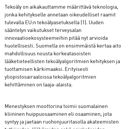
Tekoäly on aikakauttamme määrittävä teknologia,
jonka kehitykselle annetaan oikeudelliset raamit
tulevalla EU:n tekoälyasetuksella (1). Uuden
sääntelyn vaikutukset terveysalan
innovaatioekosysteemeihin pitää nyt arvioida
huolellisesti. Suomella on ensimmäistä kertaa aito
mahdollisuus nousta korkeatasoisten
lääketieteellisten tekoälyalgoritmien kehityksen ja
tuottamisen kärkimaaksi. Erityisesti
yliopistosairaaloissa tekoälyalgoritmien
kehittäminen on laaja-alaista.
Menestyksen moottorina toimii suomalainen
kliininen huippuosaaminen eli osaaminen, jota
syntyy ja jaetaan ruohonjuuritasolla akateemisten