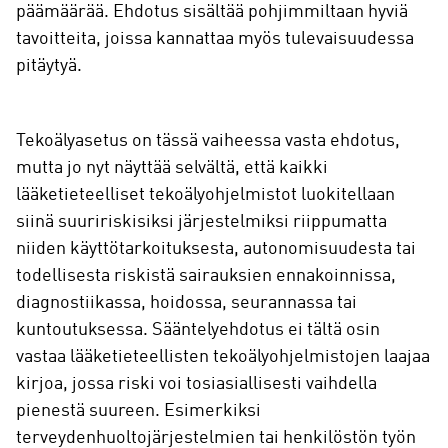
päämäärää. Ehdotus sisältää pohjimmiltaan hyviä
tavoitteita, joissa kannattaa myös tulevaisuudessa
pitäytyä.
Tekoälyasetus on tässä vaiheessa vasta ehdotus,
mutta jo nyt näyttää selvältä, että kaikki
lääketieteelliset tekoälyohjelmistot luokitellaan
siinä suuririskisiksi järjestelmiksi riippumatta
niiden käyttötarkoituksesta, autonomisuudesta tai
todellisesta riskistä sairauksien ennakoinnissa,
diagnostiikassa, hoidossa, seurannassa tai
kuntoutuksessa. Sääntelyehdotus ei tältä osin
vastaa lääketieteellisten tekoälyohjelmistojen laajaa
kirjoa, jossa riski voi tosiasiallisesti vaihdella
pienestä suureen. Esimerkiksi
terveydenhuoltojärjestelmien tai henkilöstön työn