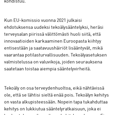
kohdistuu.
Kun EU-komissio vuonna 2021 julkaisi
ehdotuksensa uudeksi tekoälysääntelyksi, heräsi
terveysalan piirissä välittömästi huoli siitä, että
innovaatioiden karkaaminen Euroopasta kiihtyy
entisestään ja saatavuushäiriöt lisääntyvät, mikä
vaarantaa potilasturvallisuuden. Tekoälyasetuksen
valmistelussa on valuvikoja, joiden seurauksena
saatetaan toistaa aiempia sääntelyvirheitä.
Tekoäly on osa terveydenhuoltoa, eikä nähtävissä
ole, että se lähtisi sieltä enää pois. Tekoälyn kehitys
on vasta alkupisteessään. Nopein tapa tukahduttaa
kehitys on lukkiutua sääntelyratkaisuun, joka ei