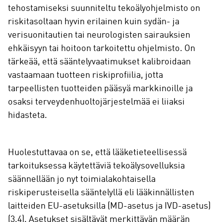
tehostamiseksi suunniteltu tekoälyohjelmisto on
riskitasoltaan hyvin erilainen kuin sydän- ja
verisuonitautien tai neurologisten sairauksien
ehkäisyyn tai hoitoon tarkoitettu ohjelmisto. On
tärkeää, että sääntelyvaatimukset kalibroidaan
vastaamaan tuotteen riskiprofiilia, jotta
tarpeellisten tuotteiden pääsyä markkinoille ja
osaksi terveydenhuoltojärjestelmää ei liiaksi
hidasteta.
Huolestuttavaa on se, että lääketieteellisessä
tarkoituksessa käytettäviä tekoälysovelluksia
säännellään jo nyt toimialakohtaisella
riskiperusteisella sääntelyllä eli lääkinnällisten
laitteiden EU-asetuksilla (MD-asetus ja IVD-asetus)
(3,4). Asetukset sisältävät merkittävän määrän