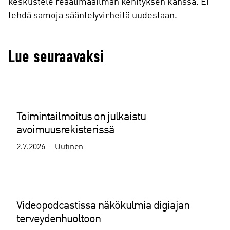
keskustele reaalimaailman kehityksen kanssa. Ei
tehdä samoja sääntelyvirheitä uudestaan.
Lue seuraavaksi
Toimintailmoitus on julkaistu
avoimuusrekisterissä
2.7.2026
Uutinen
Videopodcastissa näkökulmia digiajan
terveydenhuoltoon