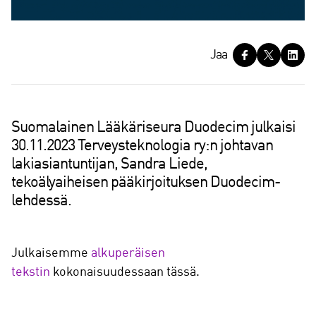
J
Jaa
a
a
Suomalainen Lääkäriseura Duodecim julkaisi
30.11.2023 Terveysteknologia ry:n johtavan
lakiasiantuntijan, Sandra Liede,
tekoälyaiheisen pääkirjoituksen Duodecim-
lehdessä.
Julkaisemme
alkuperäisen
tekstin
kokonaisuudessaan tässä.