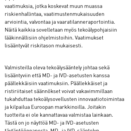
vaatimuksia, jotka koskevat muun muassa
riskienhallintaa, vaatimustenmukaisuuden
arviointia, valvontaa ja vaaratilanneraportointia.
Näitä kaikkia sovelletaan myös tekoälypohjaisiin
lääkinnällisiin ohjelmistoihin. Vaatimukset
lisääntyvät riskitason mukaisesti.
Valmisteilla oleva tekoälysääntely johtaa sekä
lisääntyviin että MD- ja IVD-asetusten kanssa
päällekkäisiin vaatimuksiin. Päällekkäiset ja
ristiriitaiset säännökset voivat vakavimmillaan
tukahduttaa tekoälysovellusten innovaatiotoimintaa
ja kilpailua Euroopan markkinoilla. Joitakin
tuotteita ei ole kannattavaa valmistaa lainkaan.
Tästä on jo näyttöä MD- ja IVD-asetusten
täytäntöönpanosta. MD- ja IVD-sääntelyn