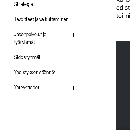
kansa
Strategia
edis
toimi
Tavoitteet ja vaikuttaminen
Jäsenpalvelut ja
työryhmät
Sidosryhmät
Yhdistyksen säännöt
Yhteystiedot