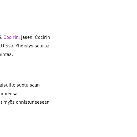
ö,
Cocirin
, jäsen. Cocirin
 EU:ssa. Yhdistys seuraa
mintaa.
aisuille suotuisaan
yhmiensä
vat myös onnistuneeseen