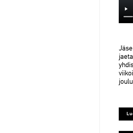
Jäse
jaeta
yhdis
viik
joul
Lu