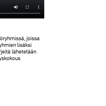
yöryhmissä, joissa
ryhmien lisäksi
rjeitä lähetetään
yyskokous