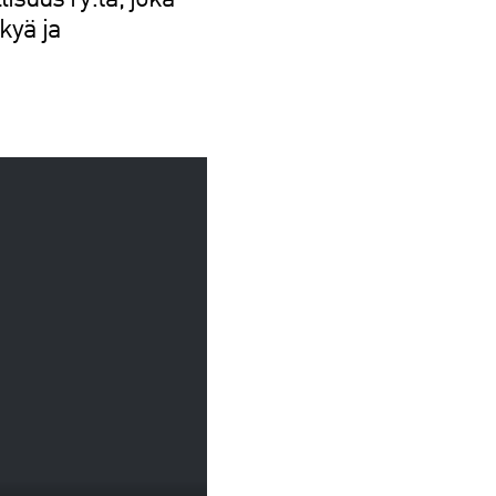
isuus ry:tä, joka
kyä ja