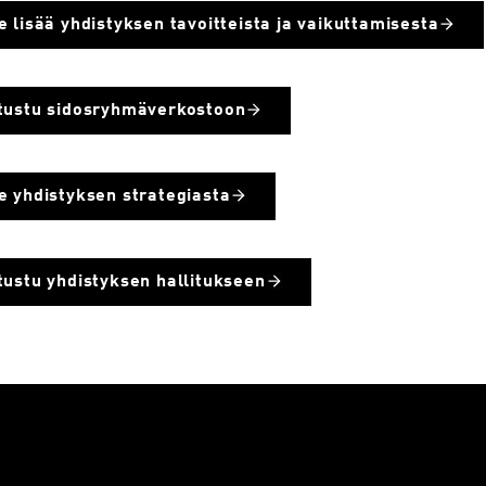
e lisää yhdistyksen tavoitteista ja vaikuttamisesta
tustu sidosryhmäverkostoon
e yhdistyksen strategiasta
tustu yhdistyksen hallitukseen