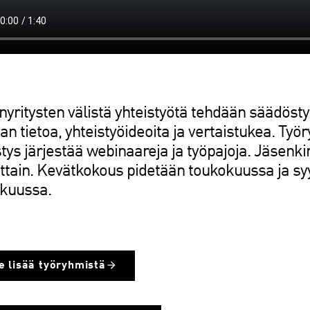
nyritysten välistä yhteistyötä tehdään säädöst
an tietoa, yhteistyöideoita ja vertaistukea. Työ
tys järjestää webinaareja ja työpajoja. Jäsenki
oittain. Kevätkokous pidetään toukokuussa ja s
ukuussa.
e lisää työryhmistä