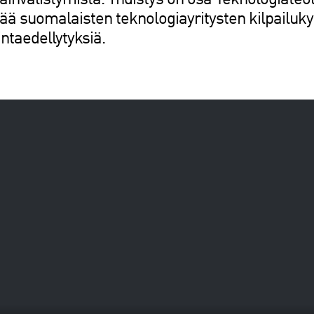
invälistymistä. Yhdistys on osa Teknologiateoll
tää suomalaisten teknologiayritysten kilpailuky
ntaedellytyksiä.