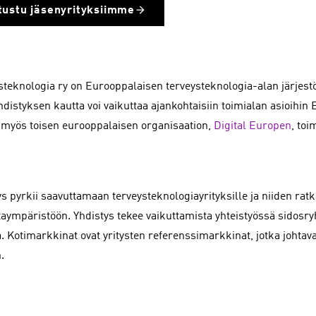
tustu jäsenyrityksiimme
steknologia ry on Eurooppalaisen terveysteknologia-alan järjest
hdistyksen kautta voi vaikuttaa ajankohtaisiin toimialan asioihin
ti myös toisen eurooppalaisen organisaation,
Digital Europen
, toi
ys pyrkii saavuttamaan terveysteknologiayrityksille ja niiden ratk
taympäristöön. Yhdistys tekee vaikuttamista yhteistyössä sidosr
. Kotimarkkinat ovat yritysten referenssimarkkinat, jotka johta
.