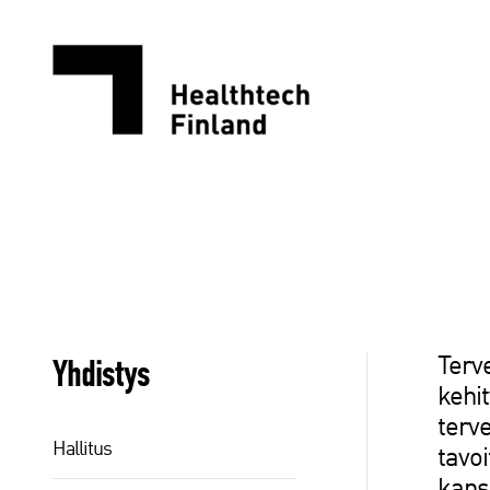
Siirry
sisältöön
Yhdistys
Terv
kehit
terve
Hallitus
tavo