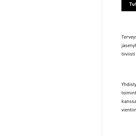
Tu
Tervey
jäseny
tiiviis
Yhdist
toimin
kanssa
vientiin