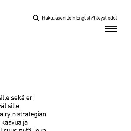
Top
Haku
Jäsenille
In English
Yhteystiedot
lle sekä eri
älisille
a ry:n strategian
 kasvua ja