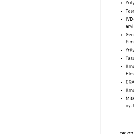
Yrit
Tas
IVD
arvi
Gen
Fim
Yri
Tas
Ilm
Ele
EQA
Ilm
Mit
nyt