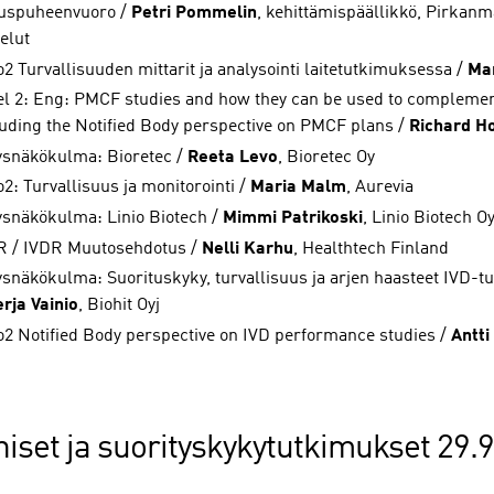
uspuheenvuoro /
Petri Pommelin
, kehittämispäällikkö, Pirkanm
elut
2 Turvallisuuden mittarit ja analysointi laitetutkimuksessa /
Mar
el 2: Eng: PMCF studies and how they can be used to complement 
luding the Notified Body perspective on PMCF plans /
Richard H
tysnäkökulma: Bioretec /
Reeta Levo
, Bioretec Oy
2: Turvallisuus ja monitorointi /
Maria Malm
, Aurevia
tysnäkökulma: Linio Biotech /
Mimmi Patrikoski
, Linio Biotech O
 / IVDR Muutosehdotus /
Nelli Karhu
, Healthtech Finland
tysnäkökulma: Suorituskyky, turvallisuus ja arjen haasteet IVD-t
rja Vainio
, Biohit Oyj
o2 Notified Body perspective on IVD performance studies /
Antti
iniset ja suorityskykytutkimukset 29.