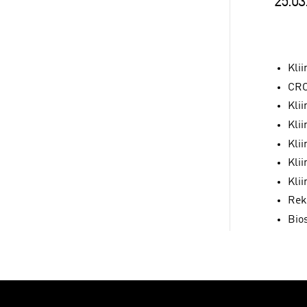
25.03
Kli
CRO-
Kli
Kli
Kli
Kli
Kli
Rek
Bios