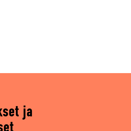
kset ja
set