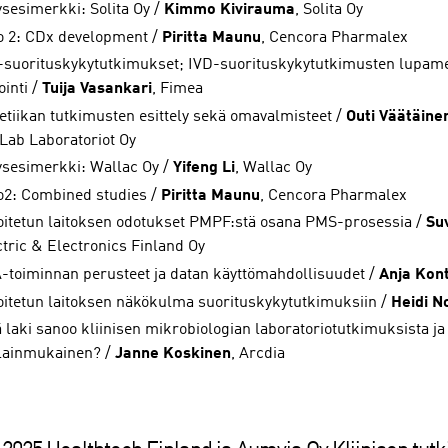
ysesimerkki: Solita Oy /
Kimmo Kivirauma
, Solita Oy
o 2: CDx development /
Piritta Maunu
, Cencora Pharmalex
-suorituskykytutkimukset; IVD-suorituskykytutkimusten lupame
ointi /
Tuija Vasankari
, Fimea
etiikan tutkimusten esittely sekä omavalmisteet /
Outi Väätäine
Lab Laboratoriot Oy
tysesimerkki: Wallac Oy /
Yifeng Li
, Wallac Oy
o2: Combined studies /
Piritta Maunu
, Cencora Pharmalex
oitetun laitoksen odotukset PMPF:stä osana PMS-prosessia /
Su
ctric & Electronics Finland Oy
-toiminnan perusteet ja datan käyttömahdollisuudet /
Anja Kont
oitetun laitoksen näkökulma suorituskykytutkimuksiin /
Heidi N
ä laki sanoo kliinisen mikrobiologian laboratoriotutkimuksista j
 lainmukainen? /
Janne Koskinen
, Arcdia