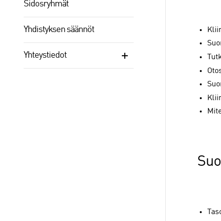
Sidosryhmät
Yhdistyksen säännöt
Kli
Suo
Yhteystiedot
Tut
Otos
Suo
Kli
Mite
Suo
Tas