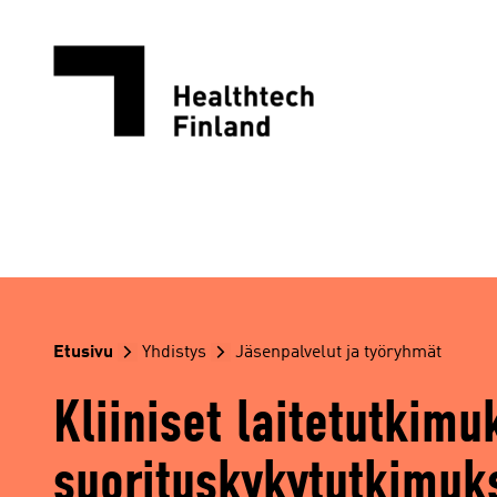
Siirry
sisältöön
Etusivu
Yhdistys
Jäsenpalvelut ja työryhmät
Kliiniset laitetutkimu
suorituskykytutkimuk