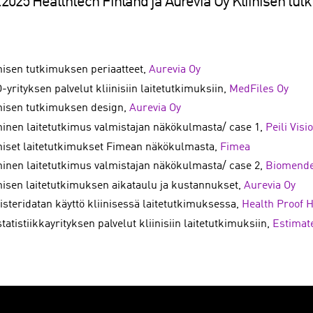
.2025 Healthtech Finland ja Aurevia Oy Kliinisen tu
inisen tutkimuksen periaatteet,
Aurevia Oy
yrityksen palvelut kliinisiin laitetutkimuksiin,
MedFiles Oy
inisen tutkimuksen design,
Aurevia Oy
ininen laitetutkimus valmistajan näkökulmasta/ case 1,
Peili Visi
iniset laitetutkimukset Fimean näkökulmasta,
Fimea
ininen laitetutkimus valmistajan näkökulmasta/ case 2,
Biomende
inisen laitetutkimuksen aikataulu ja kustannukset,
Aurevia Oy
isteridatan käyttö kliinisessä laitetutkimuksessa,
Health Proof H
tatistiikkayrityksen palvelut kliinisiin laitetutkimuksiin,
Estimat