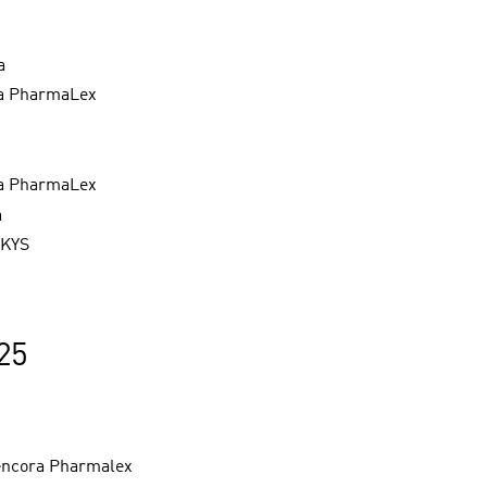
a
ra PharmaLex
ra PharmaLex
a
 KYS
25
encora Pharmalex