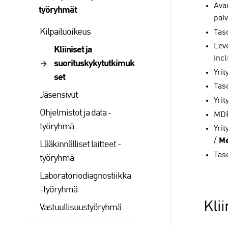
Ava
työryhmät
palv
Kilpailuoikeus
Taso
Lev
Kliiniset ja
inc
suorituskykytutkimuk
Yri
set
Taso
Jäsensivut
Yri
Ohjelmistot ja data -
MDR
työryhmä
Yri
/
Me
Lääkinnälliset laitteet -
Tas
työryhmä
Laboratoriodiagnostiikka
-työryhmä
Kli
Vastuullisuustyöryhmä