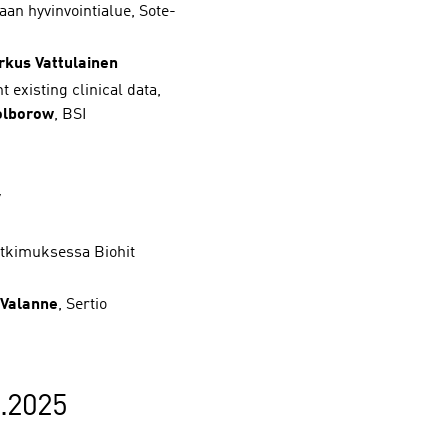
aan hyvinvointialue, Sote-
kus Vattulainen
existing clinical data,
olborow
, BSI
y
utkimuksessa Biohit
 Valanne
, Sertio
9.2025