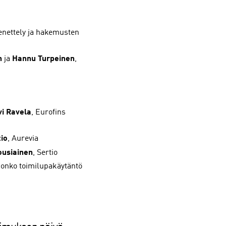
nettely ja hakemusten
n
ja
Hannu Turpeinen
,
vi Ravela
, Eurofins
io
, Aurevia
ousiainen
, Sertio
a onko toimilupakäytäntö