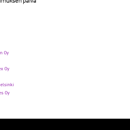
tkimuksen päivä
on Oy
x Oy
elsinki
es Oy