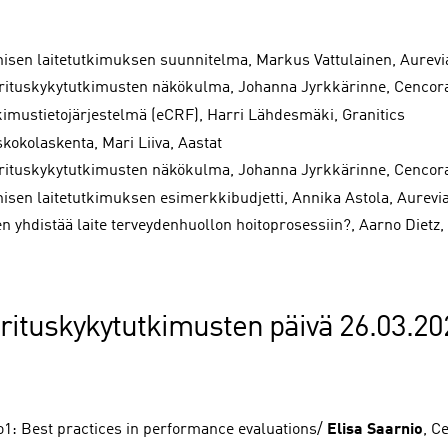
inisen laitetutkimuksen suunnitelma, Markus Vattulainen, Aurevi
rituskykytutkimusten näkökulma, Johanna Jyrkkärinne, Cenco
kimustietojärjestelmä (eCRF), Harri Lähdesmäki, Granitics
kokolaskenta, Mari Liiva, Aastat
rituskykytutkimusten näkökulma, Johanna Jyrkkärinne, Cenco
inisen laitetutkimuksen esimerkkibudjetti, Annika Astola, Aurevi
n yhdistää laite terveydenhuollon hoitoprosessiin?, Aarno Dietz,
rituskykytutkimusten päivä 26.03.20
o1: Best practices in performance evaluations/
Elisa Saarnio
, C