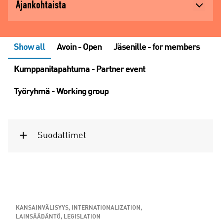
Ajankohtaista
Show all
Avoin - Open
Jäsenille - for members
Kumppanitapahtuma - Partner event
Työryhmä - Working group
Suodattimet
KANSAINVÄLISYYS, INTERNATIONALIZATION
LAINSÄÄDÄNTÖ, LEGISLATION