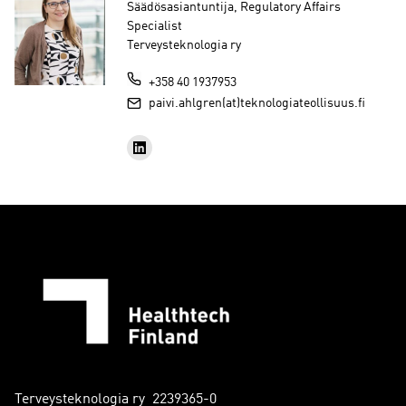
Säädösasiantuntija, Regulatory Affairs
Specialist
Terveysteknologia ry
+358 40 1937953
paivi.ahlgren(at)teknologiateollisuus.fi
Terveysteknologia ry 2239365-0