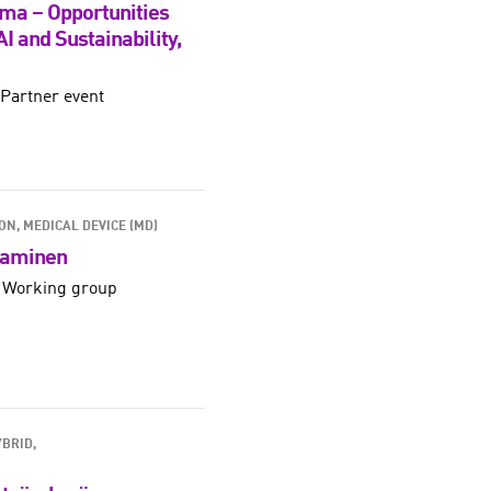
ma – Opportunities
I and Sustainability,
Partner event
ION
MEDICAL DEVICE (MD)
aaminen
 Working group
YBRID