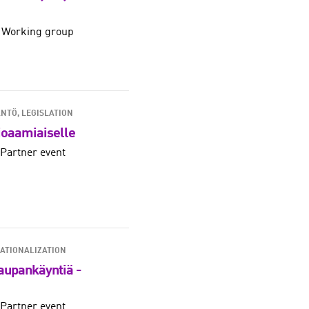
 Working group
NTÖ, LEGISLATION
tioaamiaiselle
Partner event
NATIONALIZATION
aupankäyntiä -
Partner event