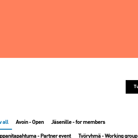
T
 all
Avoin - Open
Jäsenille - for members
panitapahtuma - Partner event
Työryhmä - Working group