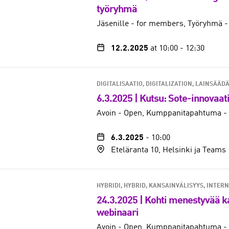
työryhmä
Jäsenille - for members
Työryhmä -
12.2.2025
at 10:00
-
12:30
DIGITALISAATIO, DIGITALIZATION
LAINSÄÄDÄ
6.3.2025 | Kutsu: Sote-innovaa
Avoin - Open
Kumppanitapahtuma - 
6.3.2025
-
10:00
Eteläranta 10, Helsinki ja Teams
HYBRIDI, HYBRID
KANSAINVÄLISYYS, INTER
24.3.2025 | Kohti menestyvää k
webinaari
Avoin - Open
Kumppanitapahtuma - 