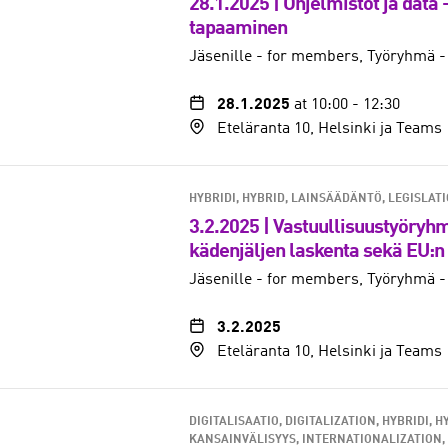
28.1.2025 | Ohjelmistot ja data
tapaaminen
Jäsenille - for members
Työryhmä -
28.1.2025
at 10:00
-
12:30
Eteläranta 10, Helsinki ja Teams
HYBRIDI, HYBRID
LAINSÄÄDÄNTÖ, LEGISLAT
3.2.2025 | Vastuullisuustyöryhmä:
kädenjäljen laskenta sekä EU:n
Jäsenille - for members
Työryhmä -
3.2.2025
Eteläranta 10, Helsinki ja Teams
DIGITALISAATIO, DIGITALIZATION
HYBRIDI, H
KANSAINVÄLISYYS, INTERNATIONALIZATION