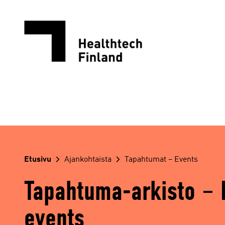
Siirry
sisältöön
Etusivu
Ajankohtaista
Tapahtumat – Events
Tapahtuma-arkisto – 
events