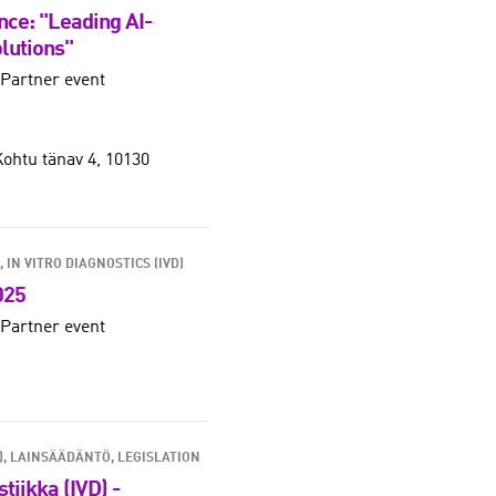
nce: "Leading AI-
lutions"
Partner event
Kohtu tänav 4, 10130
IN VITRO DIAGNOSTICS (IVD)
025
Partner event
)
LAINSÄÄDÄNTÖ, LEGISLATION
tiikka (IVD) -