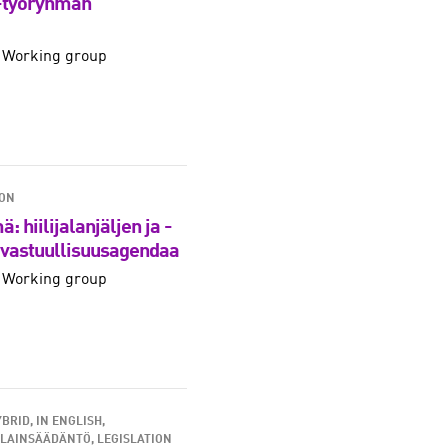
 -työryhmän
 Working group
ION
 hiilijalanjäljen ja -
 vastuullisuusagendaa
 Working group
YBRID
IN ENGLISH
LAINSÄÄDÄNTÖ, LEGISLATION