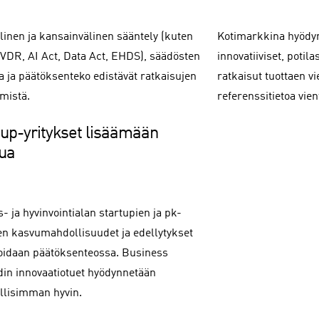
linen ja kansainvälinen sääntely (kuten
Kotimarkkina hyödyn
VDR, AI Act, Data Act, EHDS), säädösten
innovatiiviset, potil
ta ja päätöksenteko edistävät ratkaisujen
ratkaisut tuottaen vi
ämistä.
referenssitietoa vien
tup-yritykset lisäämään
ua
- ja hyvinvointialan startupien ja pk-
ten kasvumahdollisuudet ja edellytykset
idaan päätöksenteossa. Business
din innovaatiotuet hyödynnetään
lisimman hyvin.