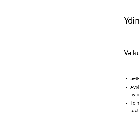
Ydin
Vaik
Selk
Avoi
hyö
Toi
tuot