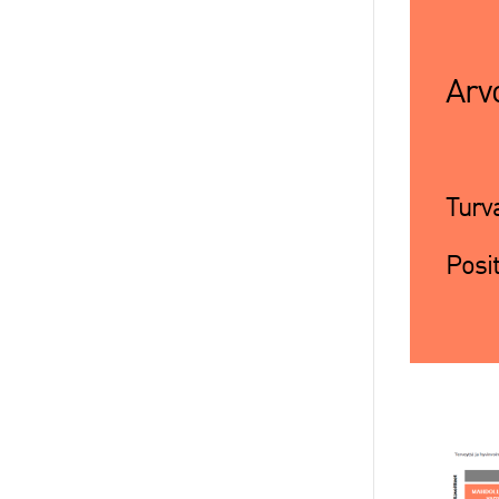
Arvo
Turva
Posit