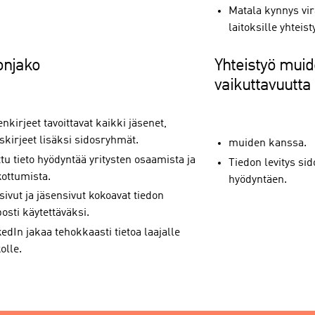
Matala kynnys vir
laitoksille yhteis
onjako
Yhteistyö muid
vaikuttavuutta
nkirjeet tavoittavat kaikki jäsenet,
skirjeet lisäksi sidosryhmät.
muiden kanssa.
tu tieto hyödyntää yritysten osaamista ja
Tiedon levitys s
kottumista.
hyödyntäen.
sivut ja jäsensivut kokoavat tiedon
osti käytettäväksi.
edIn jakaa tehokkaasti tietoa laajalle
olle.