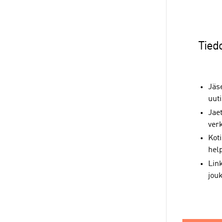
Tied
Jäse
uuti
Jaet
ver
Koti
help
Link
jouk