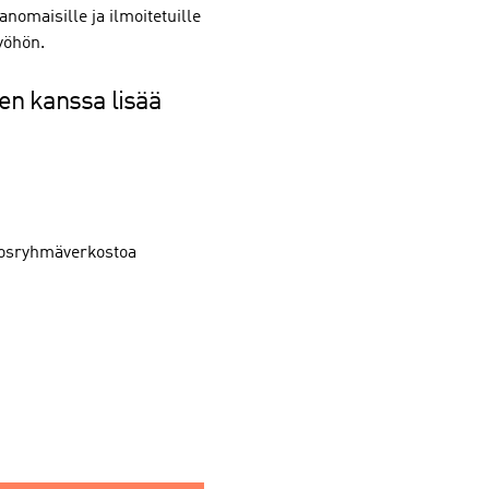
anomaisille ja ilmoitetuille
työhön.
en kanssa lisää
idosryhmäverkostoa