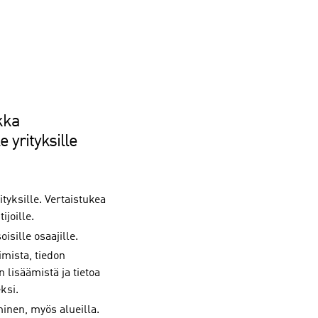
kka
e yrityksille
ityksille. Vertaistukea
ijoille.
oisille osaajille.
imista, tiedon
lisäämistä ja tietoa
ksi.
inen, myös alueilla.