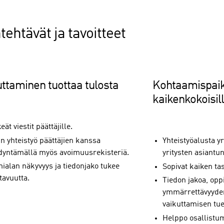
tehtävät ja tavoitteet
uttaminen tuottaa tulosta
Kohtaamispai
kaikenkokoisill
eät viestit päättäjille.
n yhteistyö päättäjien kanssa
Yhteistyöalusta yr
dyntämällä myös avoimuusrekisteriä.
yritysten asiantunt
mialan näkyvyys ja tiedonjako tukee
Sopivat kaiken tas
tavuutta.
Tiedon jakoa, opp
ymmärrettävyyden 
vaikuttamisen tue
Helppo osallistum