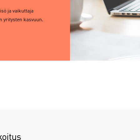
sö ja vaikuttaja
n yritysten kasvuun.
koitus