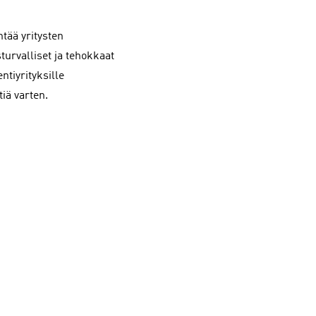
tää yritysten
asturvalliset ja tehokkaat
entiyrityksille
tiä varten.