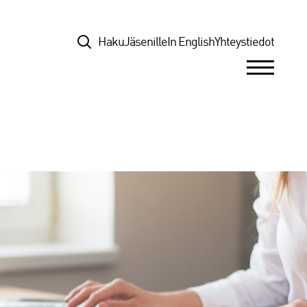
Top
Haku
Jäsenille
In English
Yhteystiedot