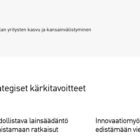
lan yritysten kasvu ja kansainvälistyminen
tegiset kärkitavoitteet
ollistava lainsäädäntö
Innovaatiomyö
istamaan ratkaisut
edistämään vie