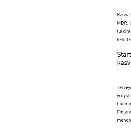
Kansal
MDR, I
tulkin
kehitt
Star
kasv
Terveys
yritys
huomio
Finlan
mahdol