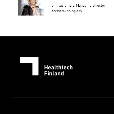
Toimitusjohtaja, Managing Director
Terveysteknologia ry