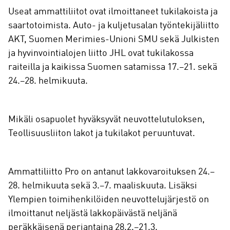
Useat ammattiliitot ovat ilmoittaneet tukilakoista ja
saartotoimista. Auto- ja kuljetusalan työntekijäliitto
AKT, Suomen Merimies-Unioni SMU sekä Julkisten
ja hyvinvointialojen liitto JHL ovat tukilakossa
raiteilla ja kaikissa Suomen satamissa 17.–21. sekä
24.–28. helmikuuta.
Mikäli osapuolet hyväksyvät neuvottelutuloksen,
Teollisuusliiton lakot ja tukilakot peruuntuvat.
Ammattiliitto Pro on antanut lakkovaroituksen 24.–
28. helmikuuta sekä 3.–7. maaliskuuta. Lisäksi
Ylempien toimihenkilöiden neuvottelujärjestö on
ilmoittanut neljästä lakkopäivästä neljänä
peräkkäisenä perjantaina 28.2.–21.3.