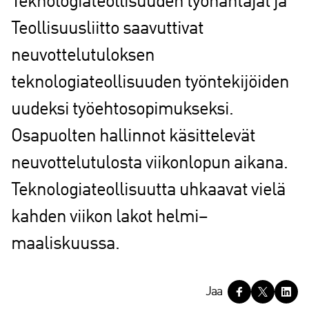
Teknologiateollisuuden työnantajat ja
Teollisuusliitto saavuttivat
neuvottelutuloksen
teknologiateollisuuden työntekijöiden
uudeksi työehtosopimukseksi.
Osapuolten hallinnot käsittelevät
neuvottelutulosta viikonlopun aikana.
Teknologiateollisuutta uhkaavat vielä
kahden viikon lakot helmi–
maaliskuussa.
J
Jaa
a