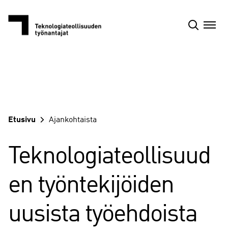
Siirry
sisältöön
Etusivu
Ajankohtaista
Teknologiateollisuud
en työntekijöiden
uusista työehdoista