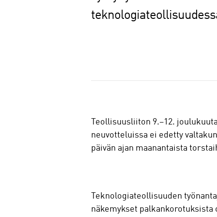
teknologiateollisuudessa
J
a
a
Teollisuusliiton 9.–12. joulukuu
neuvotteluissa ei edetty valtaku
päivän ajan maanantaista torstai
Teknologiateollisuuden työnantaj
näkemykset palkankorotuksista o