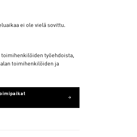
uaikaa ei ole vielä sovittu.
 toimihenkilöiden työehdoista,
alan toimihenkilöiden ja
toimipaikat