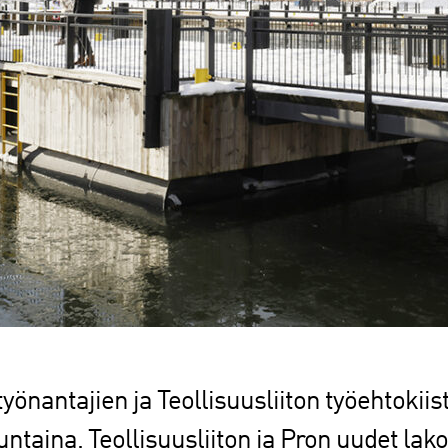
yönantajien ja Teollisuusliiton työehtokiist
ntaina. Teollisuusliiton ja Pron uudet lako