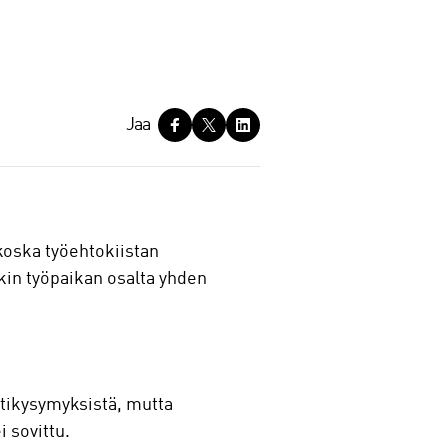
Jaa
 koska työehtokiistan
nkin työpaikan osalta yhden
stikysymyksistä, mutta
i sovittu.