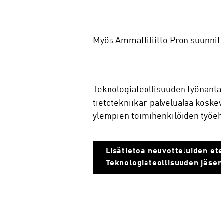
Myös Ammattiliitto Pron suunnitte
Teknologiateollisuuden työnanta
tietotekniikan palvelualaa koske
ylempien toimihenkilöiden työe
Lisätietoa neuvotteluiden et
Teknologiateollisuuden jäsen