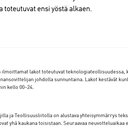
 toteutuvat ensi yöstä alkaen.
ta ilmoittamat lakot toteutuvat teknologiateollisuudessa,
nnansovittelijan johdolla sunnuntaina. Lakot kestävät ku
hin kello 00–24.
illa ja Teollisuusliitolla on alustava yhteisymmärrys tek
vat yhä kaukana toisistaan. Seuraavaa neuvotteluaikaa e