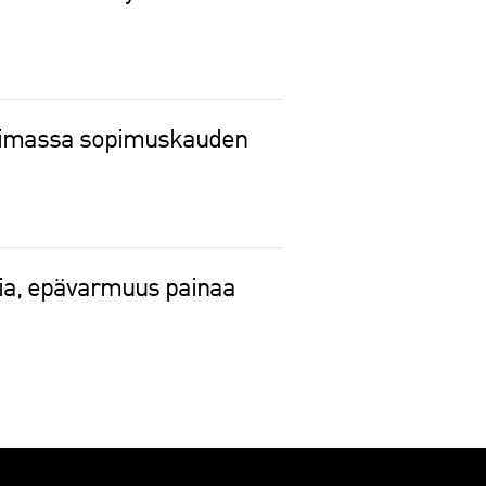
voimassa sopimuskauden
sia, epävarmuus painaa