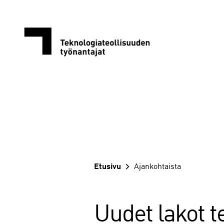
Siirry
sisältöön
Etusivu
Ajankohtaista
Uudet lakot t