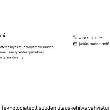
emi
+358 40 833 9577
jarkko.ruohoniemi@t
ottelee myös teknologiateollisuuden
unnallisen työehtosopimuksen)
n työnantajat ry
Teknologiateollisuuden tilauskehitys vahvistui