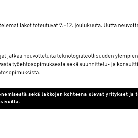
lemat lakot toteutuvat 9.–12. joulukuuta. Uutta neuvottel
jat jatkaa neuvotteluita teknologiateollisuuden ylempien
vasta työehtosopimuksesta sekä suunnittelu- ja konsultti
htosopimuksista.
enemisestä sekä lakkojen kohteena olevat yritykset ja 
sivuilla.