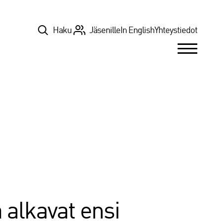
Top
Haku
Jäsenille
In English
Yhteystiedot
 alkavat ensi