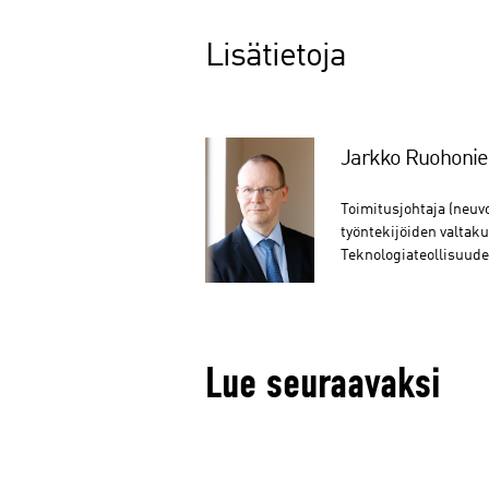
Lisätietoja
Jarkko Ruohoni
Toimitusjohtaja (neuv
työntekijöiden valtak
Teknologiateollisuude
Lue seuraavaksi