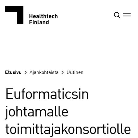
Siirry
sisältöön
Etusivu
Ajankohtaista
Uutinen
Euformaticsin
johtamalle
toimittajakonsortiolle