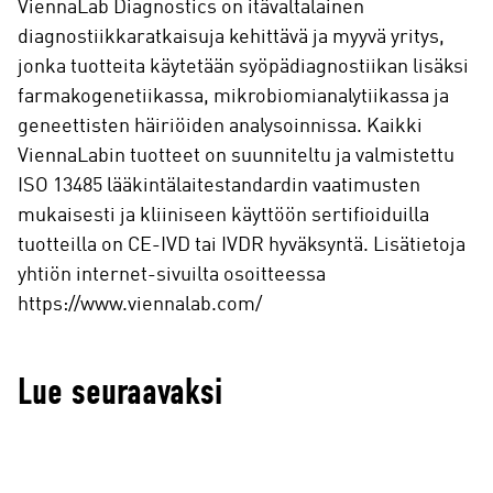
ViennaLab Diagnostics on itävaltalainen
diagnostiikkaratkaisuja kehittävä ja myyvä yritys,
jonka tuotteita käytetään syöpädiagnostiikan lisäksi
farmakogenetiikassa, mikrobiomianalytiikassa ja
geneettisten häiriöiden analysoinnissa. Kaikki
ViennaLabin tuotteet on suunniteltu ja valmistettu
ISO 13485 lääkintälaitestandardin vaatimusten
mukaisesti ja kliiniseen käyttöön sertifioiduilla
tuotteilla on CE-IVD tai IVDR hyväksyntä. Lisätietoja
yhtiön internet-sivuilta osoitteessa
https://www.viennalab.com/
Lue seuraavaksi