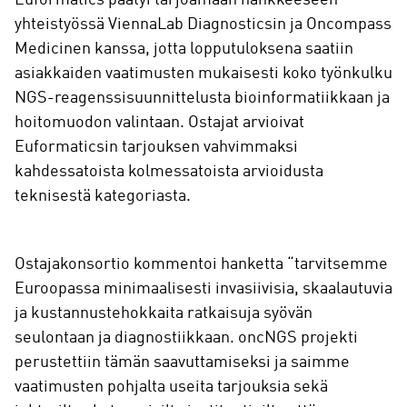
yhteistyössä ViennaLab Diagnosticsin ja Oncompass
Medicinen kanssa, jotta lopputuloksena saatiin
asiakkaiden vaatimusten mukaisesti koko työnkulku
NGS-reagenssisuunnittelusta bioinformatiikkaan ja
hoitomuodon valintaan. Ostajat arvioivat
Euformaticsin tarjouksen vahvimmaksi
kahdessatoista kolmessatoista arvioidusta
teknisestä kategoriasta.
Ostajakonsortio kommentoi hanketta “tarvitsemme
Euroopassa minimaalisesti invasiivisia, skaalautuvia
ja kustannustehokkaita ratkaisuja syövän
seulontaan ja diagnostiikkaan. oncNGS projekti
perustettiin tämän saavuttamiseksi ja saimme
vaatimusten pohjalta useita tarjouksia sekä