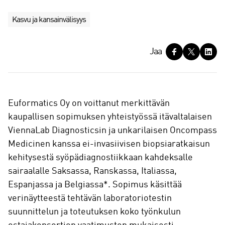
Kasvu ja kansainvälisyys
J
Jaa
a
a
Euformatics Oy on voittanut merkittävän
kaupallisen sopimuksen yhteistyössä itävaltalaisen
ViennaLab Diagnosticsin ja unkarilaisen Oncompass
Medicinen kanssa ei-invasiivisen biopsiaratkaisun
kehitysestä syöpädiagnostiikkaan kahdeksalle
sairaalalle Saksassa, Ranskassa, Italiassa,
Espanjassa ja Belgiassa*. Sopimus käsittää
verinäytteestä tehtävän laboratoriotestin
suunnittelun ja toteutuksen koko työnkulun