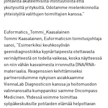
johtavilta akateemisilta instituutioilta että
yksityisiltä yrityksiltä. Odotamme mielenkiinnolla
yhteistyötä valittujen toimittajien kanssa.”
Euformatics_Tommi_Kaasalainen
Tommi Kaasalainen, Euformaticsin toimitusjohtaja
sanoi, “Esimerkiksi keuhkosyövän
geenidiagnostiikka kyynärtaipeesta otettavasta
verinäytteestä on todella vaikeaa, koska näytteessä
on niin vähän kasvaimesta irronnutta DNA/RNA-
materiaalia. Reagenssien kehittämiseksi
partneroiduimme nykyisen asiakkaamme
ViennaLab Diagnosticsin kanssa ja hoitomuodon
valinnanosalta kumppaniksi saimme Oncompass
Medicinen. Yhdessä voimme toimittaa
syöpäkeskuksille potilaiden elämää helpottavan