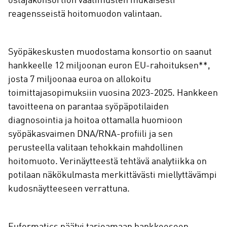
ostajakonsortion vaatimusten mukaisesti
reagensseistä hoitomuodon valintaan.
Syöpäkeskusten muodostama konsortio on saanut
hankkeelle 12 miljoonan euron EU-rahoituksen**,
josta 7 miljoonaa euroa on allokoitu
toimittajasopimuksiin vuosina 2023-2025. Hankkeen
tavoitteena on parantaa syöpäpotilaiden
diagnosointia ja hoitoa ottamalla huomioon
syöpäkasvaimen DNA/RNA-profiili ja sen
perusteella valitaan tehokkain mahdollinen
hoitomuoto. Verinäytteestä tehtävä analytiikka on
potilaan näkökulmasta merkittävästi miellyttävämpi
kudosnäytteeseen verrattuna.
Euformatics päätyi tarjoamaan hankkeeseen