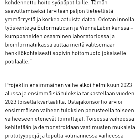
kohdennettu hoito syöpäpotilaille. Tämän
saavuttamiseksi tarvitaan paljon tieteellistä
ymmärrystä ja korkealaatuista dataa. Odotan innolla
työskentelyä Euformaticsin ja ViennaLabin kanssa –
kumppaneiden osaaminen laboratoriossa ja
bioinformatiikassa auttaa meitä valitsemaan
henkilökohtaisesti sopivin hoitomuoto jokaiselle
potilaalle.”
Projektin ensimmäinen vaihe alkoi helmikuun 2023
alussa ja ensimmäisiä tuloksia tarkastellaan vuoden
2023 toisella kvartaalilla. Ostajakonsortio arvioi
ensimmäisen vaiheen tuloksien perusteella toiseen
vaiheeseen etenevät toimittajat. Toisessa vaiheessa
kehitetään ja demonstroidaan vaatimusten mukaisia
prototyyppejä ja lopulta kolmannessa vaiheessa