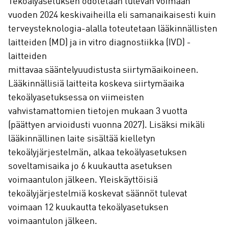
Tekoälyasetuksen odotetaan tulevan voimaan
vuoden 2024 keskivaiheilla eli samanaikaisesti kuin
terveysteknologia-alalla toteutetaan lääkinnällisten
laitteiden (MD) ja in vitro diagnostiikka (IVD) -
laitteiden
mittavaa sääntelyuudistusta siirtymäaikoineen.
Lääkinnällisiä laitteita koskeva siirtymäaika
tekoälyasetuksessa on viimeisten
vahvistamattomien tietojen mukaan 3 vuotta
(päättyen arvioidusti vuonna 2027). Lisäksi mikäli
lääkinnällinen laite sisältää kielletyn
tekoälyjärjestelmän, alkaa tekoälyasetuksen
soveltamisaika jo 6 kuukautta asetuksen
voimaantulon jälkeen. Yleiskäyttöisiä
tekoälyjärjestelmiä koskevat säännöt tulevat
voimaan 12 kuukautta tekoälyasetuksen
voimaantulon jälkeen.