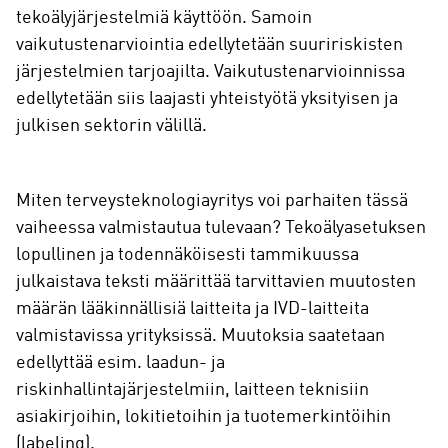
tekoälyjärjestelmiä käyttöön. Samoin
vaikutustenarviointia edellytetään suuririskisten
järjestelmien tarjoajilta. Vaikutustenarvioinnissa
edellytetään siis laajasti yhteistyötä yksityisen ja
julkisen sektorin välillä.
Miten terveysteknologiayritys voi parhaiten tässä
vaiheessa valmistautua tulevaan? Tekoälyasetuksen
lopullinen ja todennäköisesti tammikuussa
julkaistava teksti määrittää tarvittavien muutosten
määrän lääkinnällisiä laitteita ja IVD-laitteita
valmistavissa yrityksissä. Muutoksia saatetaan
edellyttää esim. laadun- ja
riskinhallintajärjestelmiin, laitteen teknisiin
asiakirjoihin, lokitietoihin ja tuotemerkintöihin
(labeling).