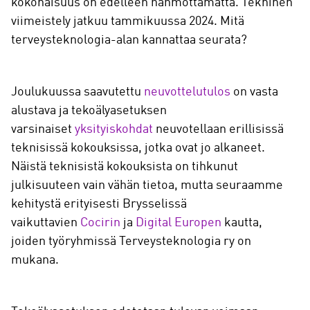
kokonaisuus on edelleen hahmottamatta. Tekninen
viimeistely jatkuu tammikuussa 2024. Mitä
terveysteknologia-alan kannattaa seurata?
Joulukuussa saavutettu
neuvottelutulos
on vasta
alustava ja tekoälyasetuksen
varsinaiset
yksityiskohdat
neuvotellaan erillisissä
teknisissä kokouksissa, jotka ovat jo alkaneet.
Näistä teknisistä kokouksista on tihkunut
julkisuuteen vain vähän tietoa, mutta seuraamme
kehitystä erityisesti Brysselissä
vaikuttavien
Cocirin
ja
Digital Europen
kautta,
joiden työryhmissä Terveysteknologia ry on
mukana.