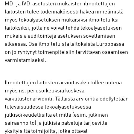
MD- ja IVD-asetusten mukaisten ilmoitettujen
laitosten tulee todennäköisesti hakea nimeämistä
myös tekoälyasetuksen mukaisiksi ilmoitetuiksi
laitoksiksi, jotta ne voivat tehdä tekoälyasetuksen
mukaisia auditointeja asetuksen soveltamisen
alkaessa. Osa ilmoitetuista laitoksista Euroopassa
on jo ryhtynyt toimenpiteisiin tarvittavan osaamisen
varmistamiseksi.
Ilmoitettujen laitosten arvioitavaksi tullee uutena
myös ns. perusoikeuksia koskeva
vaikutustenarviointi. Tällaista arviointia edellytetään
tulevaisuudessa tekoälyasetuksessa
julkisoikeudellisilta elimiltä (esim. julkinen
sairaanhoito) ja julkisia palveluja tarjoavilta
yksityisiltä toimijoilta, jotka ottavat