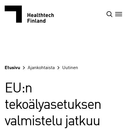
Siirry
sisältöön
Etusivu
Ajankohtaista
Uutinen
EU:n
tekoälyasetuksen
valmistelu jatkuu