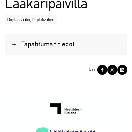
Lääkäripäivillä
Digitalisaatio, Digitalization
Tapahtuman tiedot
J
Jaa
a
a