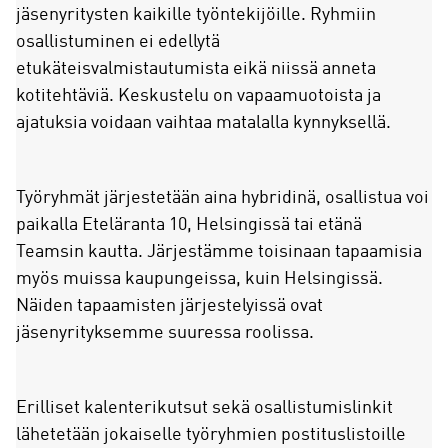
jäsenyritysten kaikille työntekijöille. Ryhmiin
osallistuminen ei edellytä
etukäteisvalmistautumista eikä niissä anneta
kotitehtäviä. Keskustelu on vapaamuotoista ja
ajatuksia voidaan vaihtaa matalalla kynnyksellä.
Työryhmät järjestetään aina hybridinä, osallistua voi
paikalla Eteläranta 10, Helsingissä tai etänä
Teamsin kautta. Järjestämme toisinaan tapaamisia
myös muissa kaupungeissa, kuin Helsingissä.
Näiden tapaamisten järjestelyissä ovat
jäsenyrityksemme suuressa roolissa.
Erilliset kalenterikutsut sekä osallistumislinkit
lähetetään jokaiselle työryhmien postituslistoille