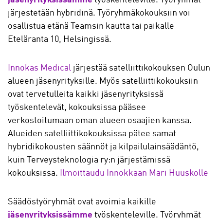
jäsenyrityksissämme
työskenteleville. Työryhmät
järjestetään hybridinä. Työryhmäkokouksiin voi
osallistua etänä Teamsin kautta tai paikalle
Eteläranta 10, Helsingissä.
Innokas Medical
järjestää satelliittikokouksen Oulun
alueen jäsenyrityksille. Myös satelliittikokouksiin
ovat tervetulleita kaikki jäsenyrityksissä
työskentelevät, kokouksissa pääsee
verkostoitumaan oman alueen osaajien kanssa.
Alueiden satelliittikokouksissa pätee samat
hybridikokousten säännöt ja kilpailulainsäädäntö,
kuin Terveysteknologia ry:n järjestämissä
kokouksissa.
Ilmoittaudu Innokkaan Mari Huuskolle
Säädöstyöryhmät ovat avoimia kaikille
jäsenyrityksissämme
työskenteleville. Työryhmät