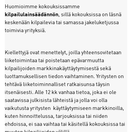
Huomioimme kokouksissamme
kilpailulainsäädännön
, sillä kokouksissa on läsnä
keskenään kilpailevia tai samassa jakeluketjussa
toimivia yrityksiä.
Kiellettyjä ovat menettelyt, joilla yhteensovitetaan
liiketoimintaa tai poistetaan epävarmuutta
kilpailijoiden markkinakäyttäytymisestä sekä
luottamuksellisen tiedon vaihtaminen. Yritysten on
tehtävä liiketoiminnalliset ratkaisunsa täysin
itsenäisesti. Alle 12 kk vanhaa tietoa, joka ei ole
saatavissa julkisista lähteistä ja jolla voi olla
vaikutusta yritysten käyttäytymiseen markkinoilla,
kuten hinnoittelussa, tarjouksissa tai niiden
ehdoissa, ei saa vaihtaa tai käsitellä kokouksissa tai