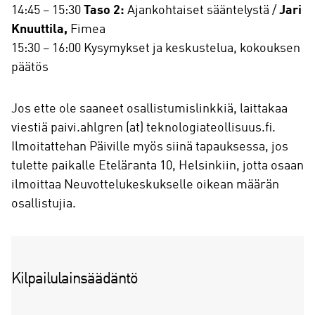
14:45 – 15:30
Taso 2:
Ajankohtaiset sääntelystä /
Jari
Knuuttila,
Fimea
15:30 – 16:00 Kysymykset ja keskustelua, kokouksen
päätös
Jos ette ole saaneet osallistumislinkkiä, laittakaa
viestiä paivi.ahlgren (at) teknologiateollisuus.fi.
Ilmoitattehan Päiville myös siinä tapauksessa, jos
tulette paikalle Eteläranta 10, Helsinkiin, jotta osaan
ilmoittaa Neuvottelukeskukselle oikean määrän
osallistujia.
Kilpailulainsäädäntö