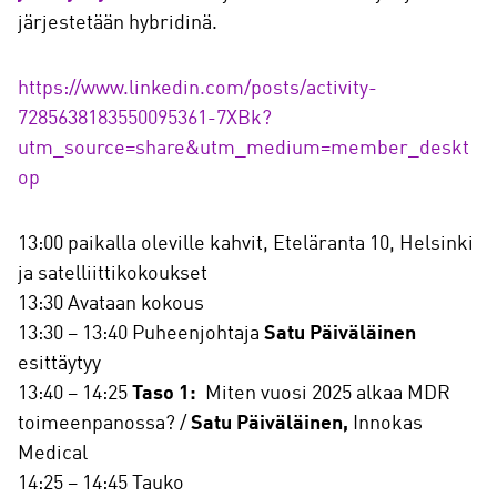
järjestetään hybridinä.
https://www.linkedin.com/posts/activity-
7285638183550095361-7XBk?
utm_source=share&utm_medium=member_deskt
op
13:00 paikalla oleville kahvit, Eteläranta 10, Helsinki
ja satelliittikokoukset
13:30 Avataan kokous
13:30 – 13:40 Puheenjohtaja
Satu Päiväläinen
esittäytyy
13:40 – 14:25
Taso 1:
Miten vuosi 2025 alkaa MDR
toimeenpanossa? /
Satu Päiväläinen,
Innokas
Medical
14:25 – 14:45 Tauko