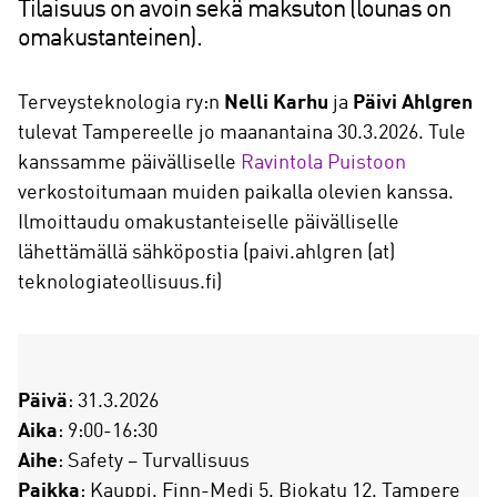
Tilaisuus on avoin sekä maksuton (lounas on
omakustanteinen).
Terveysteknologia ry:n
Nelli Karhu
ja
Päivi Ahlgren
tulevat Tampereelle jo maanantaina 30.3.2026. Tule
kanssamme päivälliselle
Ravintola Puistoon
verkostoitumaan muiden paikalla olevien kanssa.
Ilmoittaudu omakustanteiselle päivälliselle
lähettämällä sähköpostia (paivi.ahlgren (at)
teknologiateollisuus.fi)
Päivä
: 31.3.2026
Aika
: 9:00-16:30
Aihe
: Safety – Turvallisuus
Paikka
: Kauppi, Finn-Medi 5, Biokatu 12, Tampere