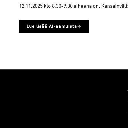
12.11.2025 klo 8.30-9.30 aiheena on: Kansainväl
Lue lisää AI-aamuista