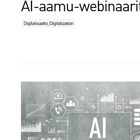
AI-aamu-webinaari
Digitalisaatio, Digitalization
J
a
a