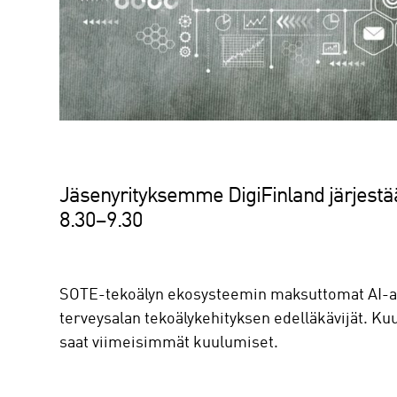
Jäsenyrityksemme DigiFinland järjestää
8.30–9.30
SOTE-tekoälyn ekosysteemin maksuttomat AI-aam
terveysalan tekoälykehityksen edelläkävijät. Kuu
saat viimeisimmät kuulumiset.