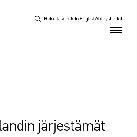
Top
Haku
Jäsenille
In English
Yhteystiedot
landin järjestämät