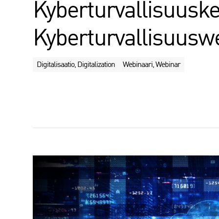
Kyberturvallisuusk
Kyberturvallisuusw
Digitalisaatio, Digitalization
Webinaari, Webinar
J
a
a