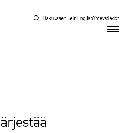
Top
Haku
Jäsenille
In English
Yhteystiedot
järjestää