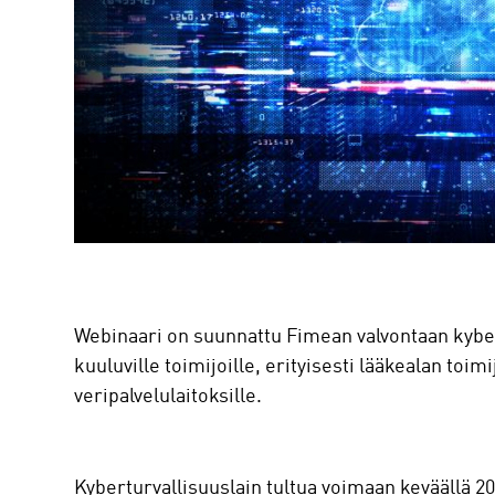
Webinaari on suunnattu Fimean valvontaan kybe
kuuluville toimijoille, erityisesti lääkealan toimij
veripalvelulaitoksille.
Kyberturvallisuuslain tultua voimaan keväällä 2