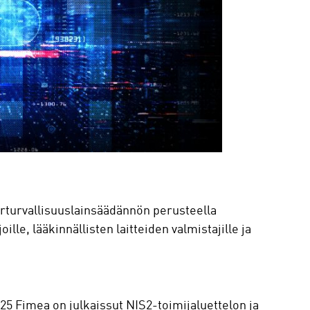
rturvallisuuslainsäädännön perusteella
oille, lääkinnällisten laitteiden valmistajille ja
025 Fimea on julkaissut NIS2-toimijaluettelon ja