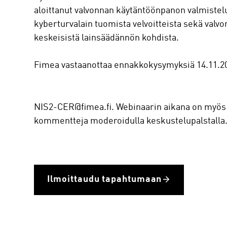
aloittanut valvonnan käytäntöönpanon valmistel
kyberturvalain tuomista velvoitteista sekä valvo
keskeisistä lainsäädännön kohdista.
Fimea vastaanottaa ennakkokysymyksiä 14.11.2
NIS2-CER@fimea.fi. Webinaarin aikana on myös 
kommentteja moderoidulla keskustelupalstalla
Ilmoittaudu tapahtumaan