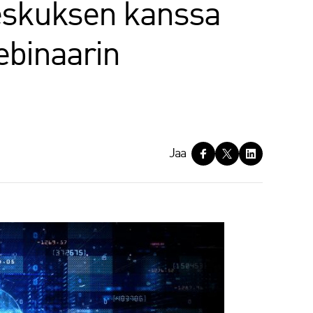
eskuksen kanssa
ebinaarin
Jaa