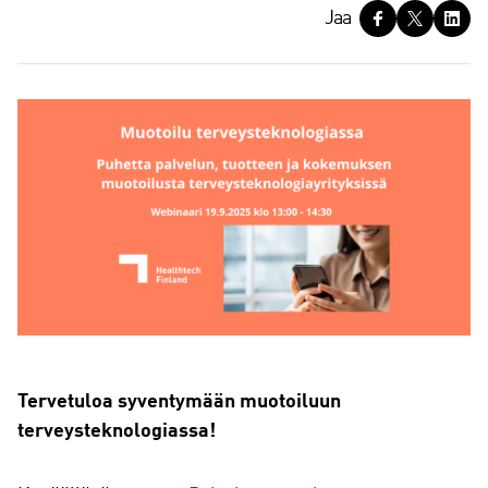
J
Jaa
a
a
Tervetuloa syventymään muotoiluun
terveysteknologiassa!