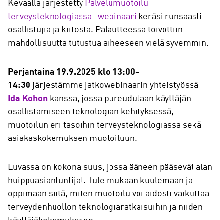
Keväällä järjestetty
Palvelumuotoilu
terveysteknologiassa -webinaari
keräsi runsaasti
osallistujia ja kiitosta. Palautteessa toivottiin
mahdollisuutta tutustua aiheeseen vielä syvemmin.
Perjantaina 19.9.2025 klo 13:00–
14:30
järjestämme jatkowebinaarin yhteistyössä
Ida Kohon
kanssa, jossa pureudutaan käyttäjän
osallistamiseen teknologian kehityksessä,
muotoilun eri tasoihin terveysteknologiassa sekä
asiakaskokemuksen muotoiluun.
Luvassa on kokonaisuus, jossa ääneen pääsevät alan
huippuasiantuntijat. Tule mukaan kuulemaan ja
oppimaan siitä, miten muotoilu voi aidosti vaikuttaa
terveydenhuollon teknologiaratkaisuihin ja niiden