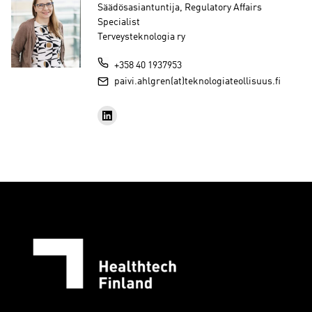
Säädösasiantuntija, Regulatory Affairs
Specialist
Terveysteknologia ry
+358 40 1937953
paivi.ahlgren(at)teknologiateollisuus.fi