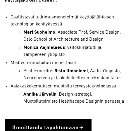
käyttäjäkokemukseen.
Osallistavat tutkimusmenetelmät käyttäjälähtöisen
teknologian kehityksessä
Mari Suoheimo
, Associate Prof. Service Design,
Oslo School of Architecture and Design
Monica Aejmelaeus
, väitöskirjatutkija,
Tampereen yliopisto
Medtech-muotoilun monet tasot
Prof. Emeritus
Risto Ilmoniemi
, Aalto-Yliopisto,
Neurotieteen ja lääketieteellisen tekniikan laitos.
Asiakaskokemuksen muotoilu terveysteknologiassa
Annika Järvelin
, Design-strategi,
Muotoilutoimisto Healthscape Designin perustaja
Ilmoittaudu tapahtumaan