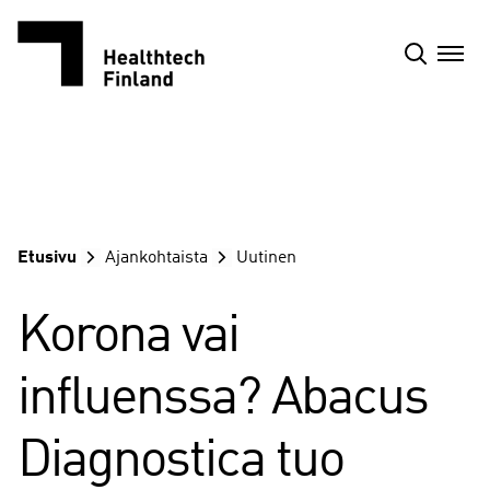
Siirry
sisältöön
Etusivu
Ajankohtaista
Uutinen
Korona vai
influenssa? Abacus
Diagnostica tuo