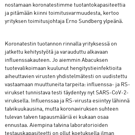
nostamaan koronatestimme tuotantokapasiteettia
ja pitämään kiinni toimitusvarmuudesta, kertoo
yrityksen toimitusjohtaja Erno Sundberg ylpeänä.
Koronatestin tuotannon rinnalla yrityksessä on
jatkettu kehitystyötä ja varauduttu alkavaan
influenssakauteen. Jo aiemmin Abacuksen
tuotevalikoimaan kuulunut hengitystieinfektioita
aiheuttavien virusten yhdistelmätesti on uudistettu
vastaamaan muuttuneita tarpeita: influenssa- ja RS-
virukset tunnistava testi täydentyy nyt SARS-CoV-2-
viruksella. Influenssaa ja RS-virusta esiintyy lähinnä
talvikuukausina, mutta koronaviruksen suhteen
tulevan talven tapausmääriä ei kukaan osaa
ennustaa. Aiempina talvina laboratorioiden
testauskapasiteetti on ollut koetuksella ilman