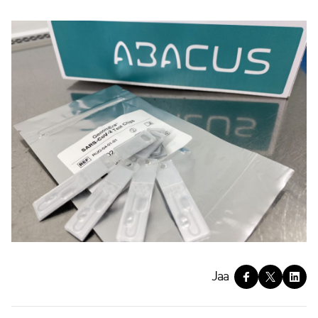
J
Jaa
a
a