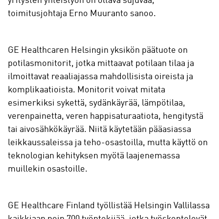
yritysten yhteistyön on oltava sujuvaa,
toimitusjohtaja Erno Muuranto sanoo.
GE Healthcaren Helsingin yksikön päätuote on
potilasmonitorit, jotka mittaavat potilaan tilaa ja
ilmoittavat reaaliajassa mahdollisista oireista ja
komplikaatioista. Monitorit voivat mitata
esimerkiksi sykettä, sydänkäyrää, lämpötilaa,
verenpainetta, veren happisaturaatiota, hengitystä
tai aivosähkökäyrää. Niitä käytetään pääasiassa
leikkaussaleissa ja teho-osastoilla, mutta käyttö on
teknologian kehityksen myötä laajenemassa
muillekin osastoille.
GE Healthcare Finland työllistää Helsingin Vallilassa
kaikkiaan noin 700 työntekijää, jotka työskentelevät