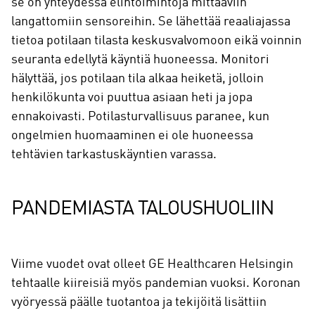
se on yhteydessä elintoimintoja mittaaviin
langattomiin sensoreihin. Se lähettää reaaliajassa
tietoa potilaan tilasta keskusvalvomoon eikä voinnin
seuranta edellytä käyntiä huoneessa. Monitori
hälyttää, jos potilaan tila alkaa heiketä, jolloin
henkilökunta voi puuttua asiaan heti ja jopa
ennakoivasti. Potilasturvallisuus paranee, kun
ongelmien huomaaminen ei ole huoneessa
tehtävien tarkastuskäyntien varassa.
PANDEMIASTA TALOUSHUOLIIN
Viime vuodet ovat olleet GE Healthcaren Helsingin
tehtaalle kiireisiä myös pandemian vuoksi. Koronan
vyöryessä päälle tuotantoa ja tekijöitä lisättiin