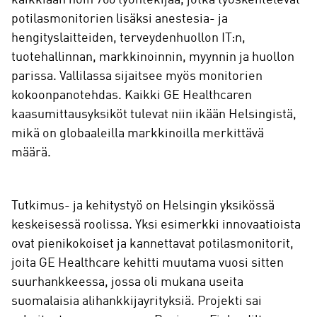
potilasmonitorien lisäksi anestesia- ja
hengityslaitteiden, terveydenhuollon IT:n,
tuotehallinnan, markkinoinnin, myynnin ja huollon
parissa. Vallilassa sijaitsee myös monitorien
kokoonpanotehdas. Kaikki GE Healthcaren
kaasumittausyksiköt tulevat niin ikään Helsingistä,
mikä on globaaleilla markkinoilla merkittävä
määrä.
Tutkimus- ja kehitystyö on Helsingin yksikössä
keskeisessä roolissa. Yksi esimerkki innovaatioista
ovat pienikokoiset ja kannettavat potilasmonitorit,
joita GE Healthcare kehitti muutama vuosi sitten
suurhankkeessa, jossa oli mukana useita
suomalaisia alihankkijayrityksiä. Projekti sai