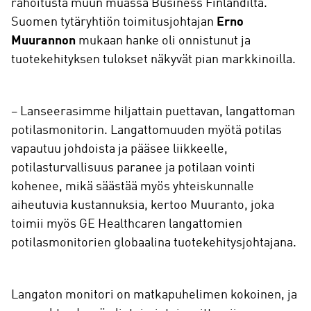
rahoitusta muun muassa Business Finlandilta.
Suomen tytäryhtiön toimitusjohtajan
Erno
Muurannon
mukaan hanke oli onnistunut ja
tuotekehityksen tulokset näkyvät pian markkinoilla.
– Lanseerasimme hiljattain puettavan, langattoman
potilasmonitorin. Langattomuuden myötä potilas
vapautuu johdoista ja pääsee liikkeelle,
potilasturvallisuus paranee ja potilaan vointi
kohenee, mikä säästää myös yhteiskunnalle
aiheutuvia kustannuksia, kertoo Muuranto, joka
toimii myös GE Healthcaren langattomien
potilasmonitorien globaalina tuotekehitysjohtajana.
Langaton monitori on matkapuhelimen kokoinen, ja