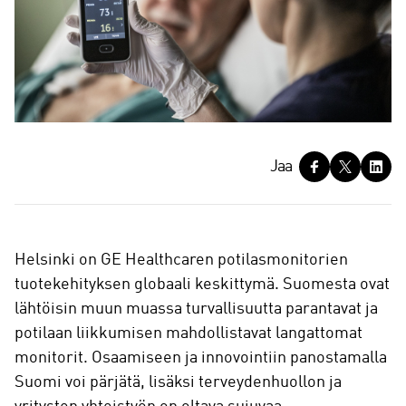
J
Jaa
a
a
Helsinki on GE Healthcaren potilasmonitorien
tuotekehityksen globaali keskittymä. Suomesta ovat
lähtöisin muun muassa turvallisuutta parantavat ja
potilaan liikkumisen mahdollistavat langattomat
monitorit. Osaamiseen ja innovointiin panostamalla
Suomi voi pärjätä, lisäksi terveydenhuollon ja