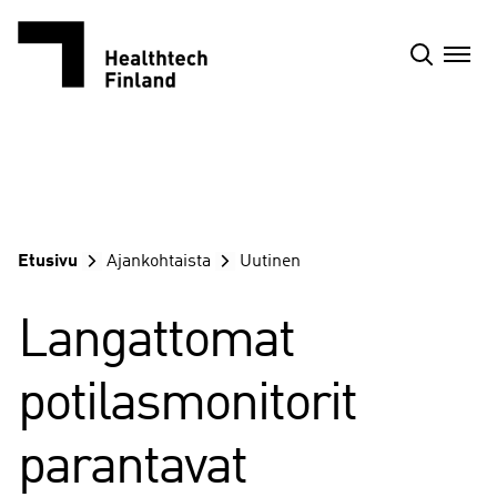
Siirry
sisältöön
Etusivu
Ajankohtaista
Uutinen
Langattomat
potilasmonitorit
parantavat