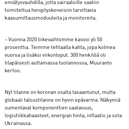
ennätysvauhdilla, jotta sairaaloille saatiin
toimitettua hengityskoneisiin tarvittavia
kaasumittausmoduuleita ja monitoreita.
– Vuonna 2020 liikevaihtomme kasvoi yli 50
prosenttia. Teimme tehtaalla kahta, jopa kolmea
vuoroa ja lisäksi viikonloput. 300 henkilöä oli
tilapäisesti auttamassa tuotannossa, Muuranto
kertoo.
Nyt tilanne on koronan osalta tasaantunut, mutta
globaali taloustilanne on hyvin epävarma. Näkymiä
sumentavat komponenttien saatavuus,
logistiikkahaasteet, energian hinta, inflaatio ja sota
Ukrainassa.