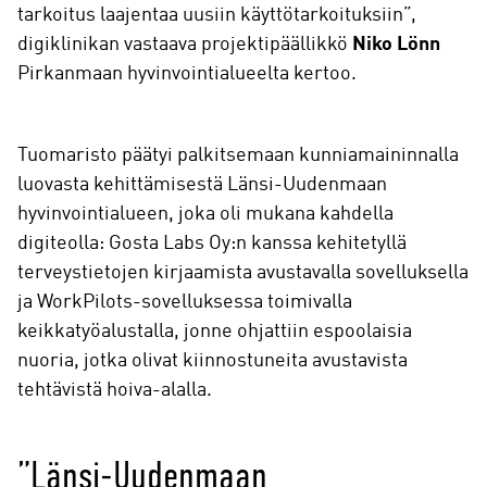
tarkoitus laajentaa uusiin käyttötarkoituksiin”,
digiklinikan vastaava projektipäällikkö
Niko Lönn
Pirkanmaan hyvinvointialueelta kertoo.
Tuomaristo päätyi palkitsemaan kunniamaininnalla
luovasta kehittämisestä Länsi-Uudenmaan
hyvinvointialueen, joka oli mukana kahdella
digiteolla: Gosta Labs Oy:n kanssa kehitetyllä
terveystietojen kirjaamista avustavalla sovelluksella
ja WorkPilots-sovelluksessa toimivalla
keikkatyöalustalla, jonne ohjattiin espoolaisia
nuoria, jotka olivat kiinnostuneita avustavista
tehtävistä hoiva-alalla.
”Länsi-Uudenmaan