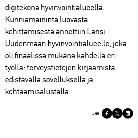
digitekona hyvinvointialueella.
Kunniamaininta luovasta
kehittämisestä annettiin Länsi-
Uudenmaan hyvinvointialueelle, joka
oli finaalissa mukana kahdella eri
työllä: terveystietojen kirjaamista
edistävällä sovelluksella ja
kohtaamisalustalla.
J
Jaa
a
a