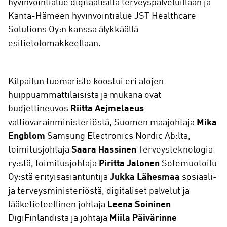
hyvinvointialue digitaalisilla terveyspalveluillaan ja
Kanta-Hämeen hyvinvointialue JST Healthcare
Solutions Oy:n kanssa älykkäällä
esitietolomakkeellaan.
Kilpailun tuomaristo koostui eri alojen
huippuammattilaisista ja mukana ovat
budjettineuvos
Riitta Aejmelaeus
valtiovarainministeriöstä, Suomen maajohtaja
Mika
Engblom
Samsung Electronics Nordic Ab:lta,
toimitusjohtaja
Saara Hassinen
Terveysteknologia
ry:stä, toimitusjohtaja
Piritta Jalonen
Sotemuotoilu
Oy:stä erityisasiantuntija
Jukka Lähesmaa
sosiaali-
ja terveysministeriöstä, digitaliset palvelut ja
lääketieteellinen johtaja
Leena Soininen
DigiFinlandista ja johtaja
Miila Päivärinne