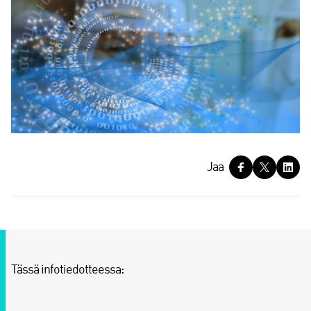
J
Jaa
a
a
Tässä infotiedotteessa: