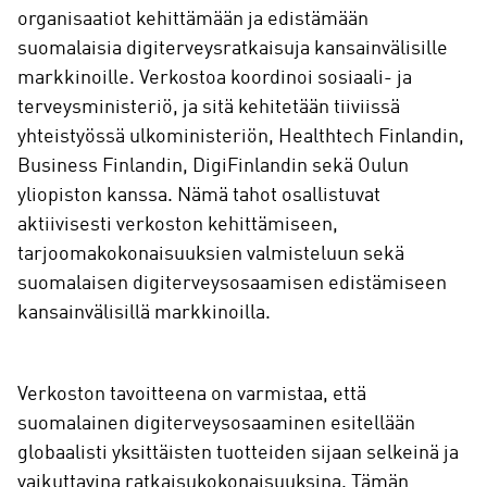
organisaatiot kehittämään ja edistämään
suomalaisia digiterveysratkaisuja kansainvälisille
markkinoille. Verkostoa koordinoi sosiaali- ja
terveysministeriö, ja sitä kehitetään tiiviissä
yhteistyössä ulkoministeriön, Healthtech Finlandin,
Business Finlandin, DigiFinlandin sekä Oulun
yliopiston kanssa. Nämä tahot osallistuvat
aktiivisesti verkoston kehittämiseen,
tarjoomakokonaisuuksien valmisteluun sekä
suomalaisen digiterveysosaamisen edistämiseen
kansainvälisillä markkinoilla.
Verkoston tavoitteena on varmistaa, että
suomalainen digiterveysosaaminen esitellään
globaalisti yksittäisten tuotteiden sijaan selkeinä ja
vaikuttavina ratkaisukokonaisuuksina. Tämän