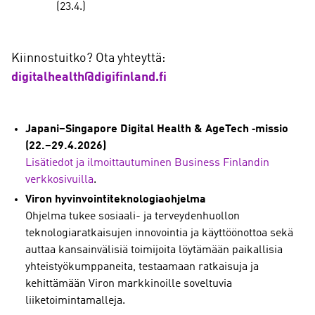
(23.4.)
Kiinnostuitko? Ota yhteyttä:
digitalhealth@digifinland.fi
Japani–Singapore Digital Health & AgeTech ‑missio
(22.–29.4.2026)
Lisätiedot ja ilmoittautuminen Business Finlandin
verkkosivuilla
.
Viron hyvinvointiteknologiaohjelma
Ohjelma tukee sosiaali- ja terveydenhuollon
teknologiaratkaisujen innovointia ja käyttöönottoa sekä
auttaa kansainvälisiä toimijoita löytämään paikallisia
yhteistyökumppaneita, testaamaan ratkaisuja ja
kehittämään Viron markkinoille soveltuvia
liiketoimintamalleja.