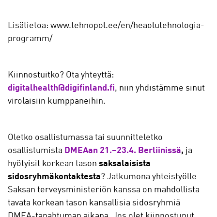
Lisätietoa: www.tehnopol.ee/en/heaolutehnologia-
programm/
Kiinnostuitko? Ota yhteyttä:
digitalhealth@digifinland.fi
, niin yhdistämme sinut
virolaisiin kumppaneihin.
Oletko osallistumassa tai suunnitteletko
osallistumista
DMEAan 21.–23.4. Berliinissä
,
ja
hyötyisit korkean tason
saksalaisista
sidosryhmäkontaktesta
? Jatkumona yhteistyölle
Saksan terveysministeriön kanssa on mahdollista
tavata korkean tason kansallisia sidosryhmiä
DMEA-tapahtuman aikana. Jos olet kiinnostunut,