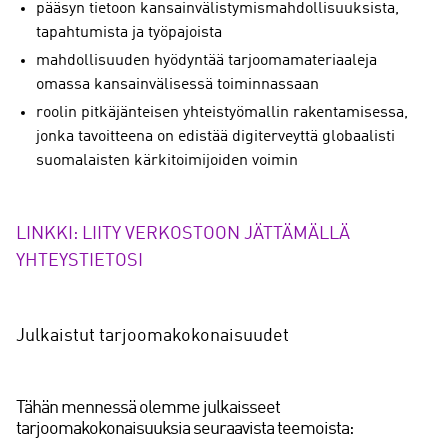
pääsyn tietoon kansainvälistymismahdollisuuksista,
tapahtumista ja työpajoista
mahdollisuuden hyödyntää tarjoomamateriaaleja
omassa kansainvälisessä toiminnassaan
roolin pitkäjänteisen yhteistyömallin rakentamisessa,
jonka tavoitteena on edistää digiterveyttä globaalisti
suomalaisten kärkitoimijoiden voimin
LINKKI: LIITY VERKOSTOON JÄTTÄMÄLLÄ
YHTEYSTIETOSI
Julkaistut tarjoomakokonaisuudet
Tähän mennessä olemme julkaisseet
tarjoomakokonaisuuksia seuraavista teemoista: