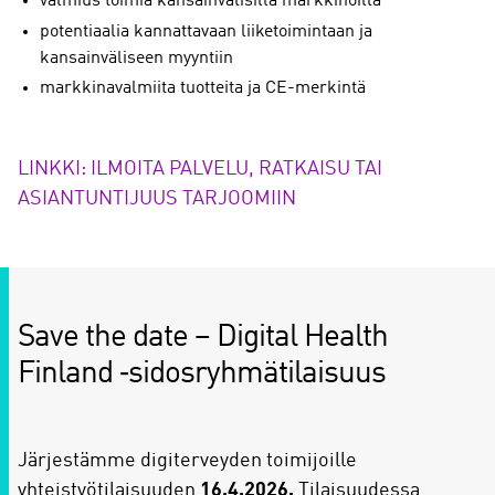
valmius toimia kansainvälisillä markkinoilla
potentiaalia kannattavaan liiketoimintaan ja
kansainväliseen myyntiin
markkinavalmiita tuotteita ja CE-merkintä
LINKKI: ILMOITA PALVELU, RATKAISU TAI
ASIANTUNTIJUUS TARJOOMIIN
Save the date – Digital Health
Finland ‑sidosryhmätilaisuus
Järjestämme digiterveyden toimijoille
yhteistyötilaisuuden
16.4.2026.
Tilaisuudessa