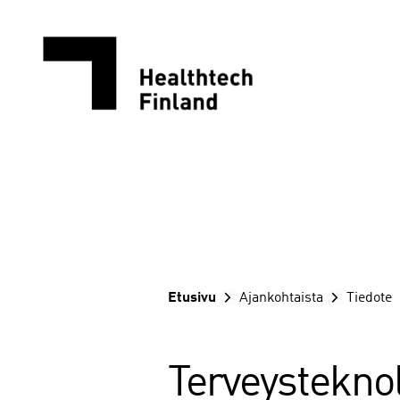
Siirry
sisältöön
Etusivu
Ajankohtaista
Tiedote
Terveysteknol