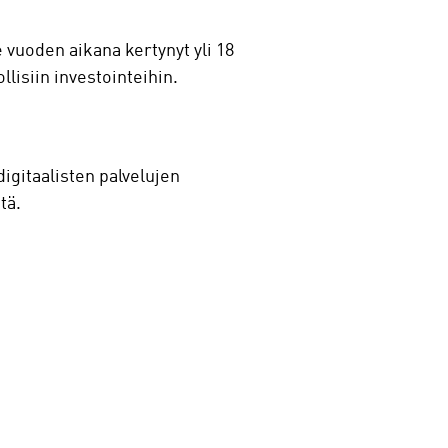
 vuoden aikana kertynyt yli 18
llisiin investointeihin.
igitaalisten palvelujen
tä.