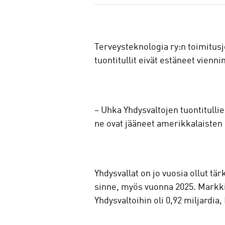
a
Terveysteknologia ry:n toimitusj
tuontitullit eivät estäneet vienni
– Uhka Yhdysvaltojen tuontitullien
ne ovat jääneet amerikkalaisten 
Yhdysvallat on jo vuosia ollut t
sinne, myös vuonna 2025. Markki
Yhdysvaltoihin oli 0,92 miljardia