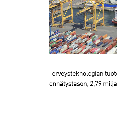
Terveysteknologian tuote
ennätystason, 2,79 milja
J
a