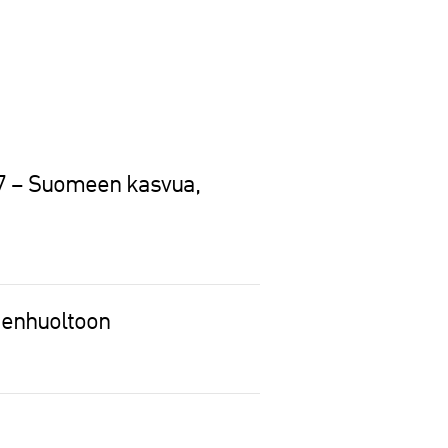
27 – Suomeen kasvua,
denhuoltoon