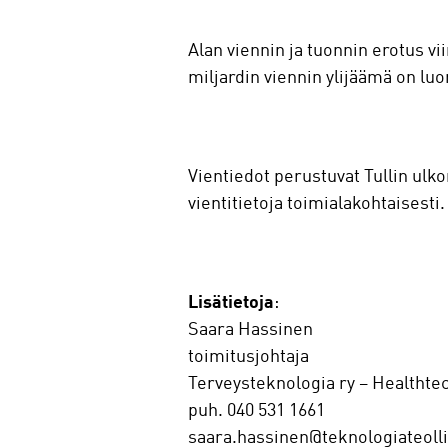
Alan viennin ja tuonnin erotus v
miljardin viennin ylijäämä on luo
Vientiedot perustuvat Tullin ulko
vientitietoja toimialakohtaisesti
Lisätietoja
:
Saara Hassinen
toimitusjohtaja
Terveysteknologia ry – Healthte
puh. 040 531 1661
saara.hassinen@teknologiateolli