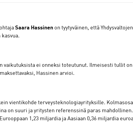
ohtaja
Saara Hassinen
on tyytyväinen, että Yhdysvaltoje
n kasvua.
 vaikutuksista ei onneksi toteutunut. Ilmeisesti tullit on 
maksettavaksi, Hassinen arvioi.
ärkein vientikohde terveysteknologiayrityksille. Kolmasos
na on suuri ja yritysten referenssinä paras mahdollinen.
, Eurooppaan 1,23 miljardia ja Aasiaan 0,36 miljardia euro