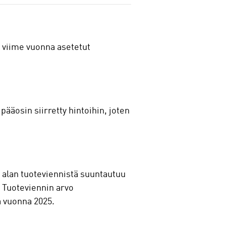
n viime vuonna asetetut
pääosin siirretty hintoihin, joten
a alan tuoteviennistä suuntautuu
 Tuoteviennin arvo
a vuonna 2025.