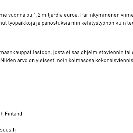
iime vuonna oli 1,2 miljardia euroa. Parinkymmenen viime
nut työpaikkoja ja panostuksia niin kehitystyöhön kuin teo
maankauppatilastoon, josta ei saa ohjelmistoviennin tai d
. Niiden arvo on yleisesti noin kolmasosa kokonaisviennis
ch Finland
suus.fi