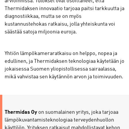
arvioinnissa. Tulokset ovat osoittaneet, että
Thermidaksen innovaatio tarjoaa paitsi tarkkuutta ja
diagnostiikkaa, mutta se on myös
kustannustehokas ratkaisu, jolla yhteiskunta voi
säästää satoja miljoonia euroja.
Yhtiön lämpökameraratkaisu on helppo, nopea ja
edullinen, ja Thermidaksen teknologiaa käytetään jo
jokaisessa Suomen yliopistollisessa sairaalassa,
mikä vahvistaa sen käytännön arvon ja toimivuuden.
Thermidas Oy
on suomalainen yritys, joka tarjoaa
lämpökuvantamisteknologiaa terveydenhuollon
käyttöön. Yrityksen ratkaisut mahdollistavat kehon