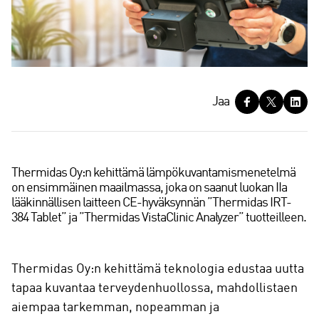
J
Jaa
a
a
Thermidas Oy:n kehittämä lämpökuvantamismenetelmä
on ensimmäinen maailmassa, joka on saanut luokan IIa
lääkinnällisen laitteen CE-hyväksynnän ”Thermidas IRT-
384 Tablet” ja ”Thermidas VistaClinic Analyzer” tuotteilleen.
Thermidas Oy:n kehittämä teknologia edustaa uutta
tapaa kuvantaa terveydenhuollossa, mahdollistaen
aiempaa tarkemman, nopeamman ja