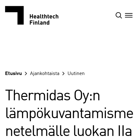
Siirry
sisältöön
Etusivu
Ajankohtaista
Uutinen
Thermidas Oy:n
lämpökuvantamisme
netelmälle luokan IIa