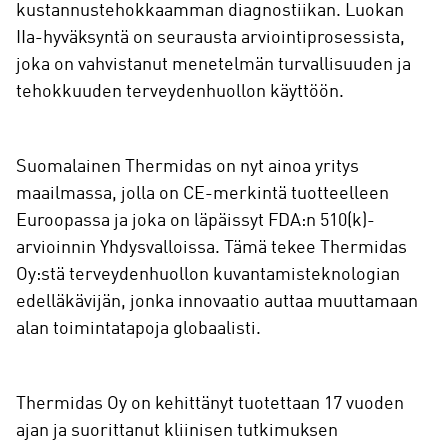
kustannustehokkaamman diagnostiikan. Luokan
IIa-hyväksyntä on seurausta arviointiprosessista,
joka on vahvistanut menetelmän turvallisuuden ja
tehokkuuden terveydenhuollon käyttöön.
Suomalainen Thermidas on nyt ainoa yritys
maailmassa, jolla on CE-merkintä tuotteelleen
Euroopassa ja joka on läpäissyt FDA:n 510(k)-
arvioinnin Yhdysvalloissa. Tämä tekee Thermidas
Oy:stä terveydenhuollon kuvantamisteknologian
edelläkävijän, jonka innovaatio auttaa muuttamaan
alan toimintatapoja globaalisti.
Thermidas Oy on kehittänyt tuotettaan 17 vuoden
ajan ja suorittanut kliinisen tutkimuksen