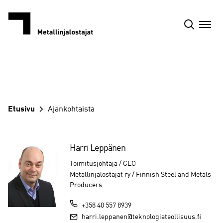
Siirry
sisältöön
Etusivu
Ajankohtaista
Harri Leppänen
Toimitusjohtaja / CEO
Metallinjalostajat ry / Finnish Steel and Metals
Producers
+358 40 557 8939
harri.leppanen@teknologiateollisuus.fi