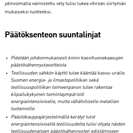
ydinvoimalla valmistettu vety tulisi lukea vihreän siirtymän
mukaiseksi tuotteeksi.
Päätöksenteon suuntalinjat
Pidetään johdonmukaisesti kiinni kasvihuonekaasujen
päästövähennystavoitteista.
Teollisuuden sähkön käyttö tulee kääntää kasvu-uralle.
Suomen energia- ja ilmastopolitiikan sekä
teollisuuspolitiikan toimeenpanon tulee rakentaa
kilpailukykyinen toimintaympäristö
energiaintensiiviselle, mutta vähähiiliselle metallien
tuotannolle.
Päästökauppajärjestelmällä kerätyt tulot
energiaintensiiviseltä teollisuudelta tulisi ohjata näiden
teollisuudenalojen päästövähennysten edistämiseen