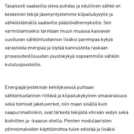
Tasaisesti saatavilla oleva puhdas ja edullinen sähkö on
keskeinen tekijä jäsenyritystemme kilpailukyvylle ja
sähköistämällä saataville päästövähennyksille. Sen
varmistamiseksi tarvitaan muun muassa kasvavan
uusituvan sähköntuotannon lisäksi parempaa kykyä
varastoida energiaa ja löytää kannusteita raskaan
prosessiteollisuuden joustokykyä nopeammille sähkön
kulutusjoustoille.
Energiajärjestelmän kehityksessä puhtaan
sähköntuotannon riittävä ja kilpailukykyinen omavaraisuus
sekä toimivat jakeluverkot, niin maan sisällä kuin
naapurimaihinkin, ovat tärkeitä tekijöitä vihreän vedyn sekä
biohiilten ja -kaasun ohella. Pienten modulaaristen
ydinvoimaloiden käyttöönottoa tulee edistää ja lisäksi